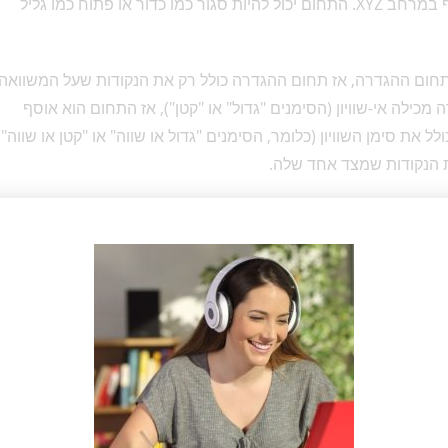
בפונקציה עם שלושה משתנים יהיה תחום ההגדרה גוף במרחב XYZ. התחום יכול להיות סגור כמו כדור או פתוח כמו גליל
תחום ההגדרה, אז תחום ההגדרה כולל רק את הנקודות שעל המשוואה.
לה אי-שוויון (הסימנים "גדול" או "קטן"), אז התחום הוא אוסף
 את סימן השוויון (כלומר, הסימנים "גדול או שווה" או "קטן או שווה")
ת הנקודות שמצד אחד שלה.
על הכללים האלה:
ה מאפס.
ריך להיות אי-שלילי, כלומר גדול או שווה לאפס. שימו לב שעם
מגביל את ערכי x.
אם יש בפונקציה log, אז הביטוי בתוכו צריך להיות גדול (ממש) מאפס, כלומר לא אפס ולא מספר שלילי. זכרו שגם ln הוא
, גם בסיס ה-log חייב להיות גדול מאפס, ואפילו שונה מאחד, אבל