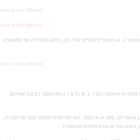
atex is not defined
atex is not defined
ומקבלים שאפשר להציב בפונקציה במקום x רק את המספר 2- או מספרים גדולים יותר. לכן, תחום ההגדרה של הפונקציה
atex is not defined
בפונקציה עם משתנה אחד x יהיה תחום ההגדרה קטע (סופי או אינסופי) מציר x, או כל ציר x (ואז נאמר בקיצור שתחום
בפונקציה עם שני משתנים יהיה תחום ההגדרה תחום במישור XY, סופי או אינסופי. הוא יכול להיות מספר סופי של נקודות,
 ריבוע ועוד או צורה פתוחה אינסופית.