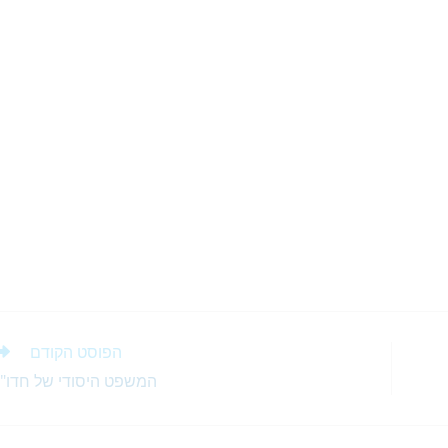
ai
ss
at
l
e
s
n
A
g
p
er
p
הפוסט הקודם
המשפט היסודי של חדו"