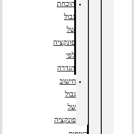
הוכחת
גבול
של
פונקציה
לפי
הגדרה
חישוב
גבול
של
פונקציה
רציפות