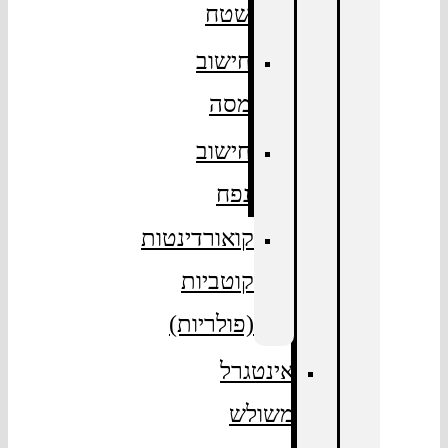
שטח
חישוב
מסה
חישוב
נפח
קואורדינטות
קוטביות
(פולריות)
אינטגרל
משולש