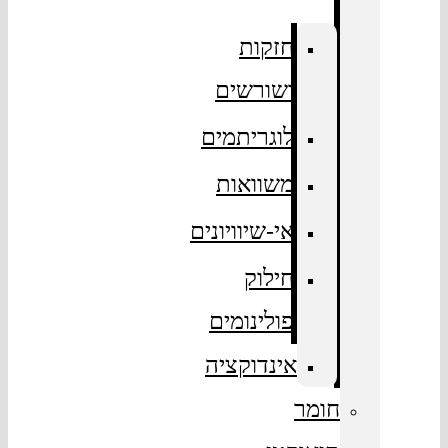
חזקות
ושורשים
לוגריתמים
משוואות
אי-שיוויונים
חילוק
פולינומים
אינדוקציה
חומר