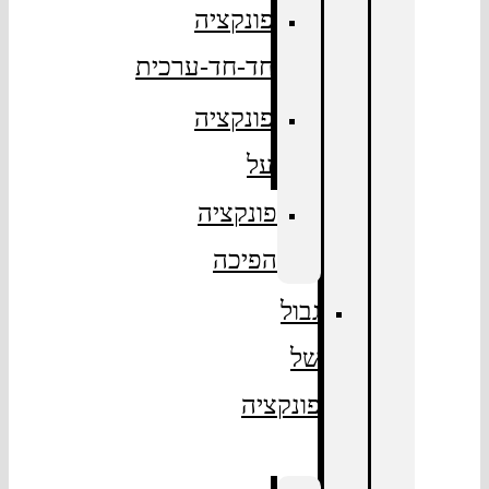
פונקציה
חד-חד-ערכית
פונקציה
על
פונקציה
הפיכה
גבול
של
פונקציה