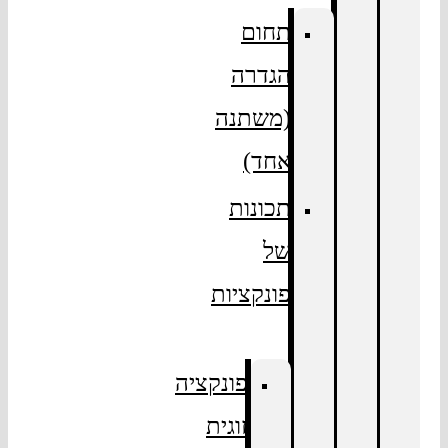
תחום
הגדרה
(משתנה
אחד)
תכונות
של
פונקציות
פונקציה
זוגית