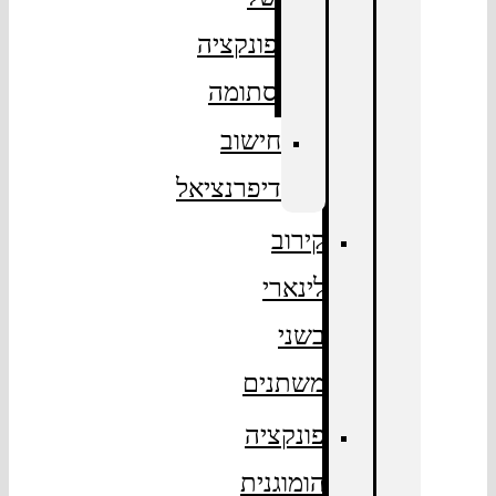
פונקציה
סתומה
חישוב
דיפרנציאל
קירוב
לינארי
בשני
משתנים
פונקציה
הומוגנית