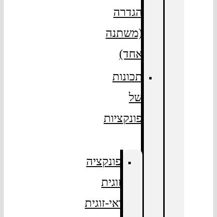
הגדרה
(משתנה
אחד)
תכונות
של
פונקציות
פונקציה
זוגית
ואי-זוגית