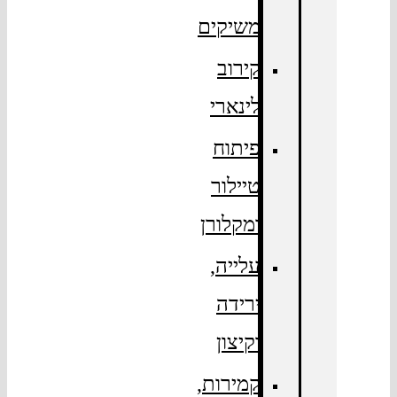
משיקים
קירוב
לינארי
פיתוח
טיילור
ומקלורן
עלייה,
ירידה
וקיצון
קמירות,