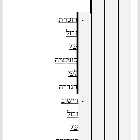
הוכחת
גבול
של
פונקציה
לפי
הגדרה
חישוב
גבול
של