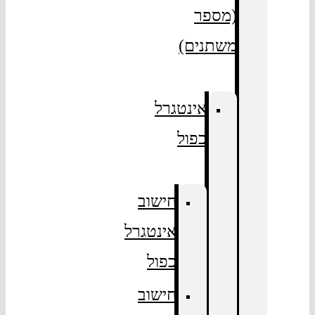
(מספר
משתנים)
אינטגרל
כפול
חישוב
אינטגרל
כפול
חישוב