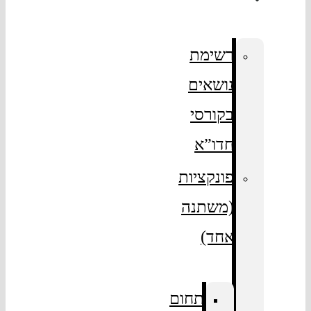
רשימת
נושאים
בקורסי
חדו”א
פונקציות
(משתנה
אחד)
תחום