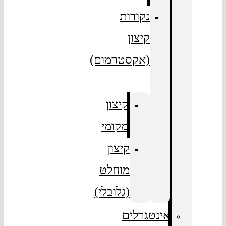
נקודות
קיצון
(אקסטרמום)
קיצון
מקומי
קיצון
מוחלט
(גלובלי)
אינטגרלים