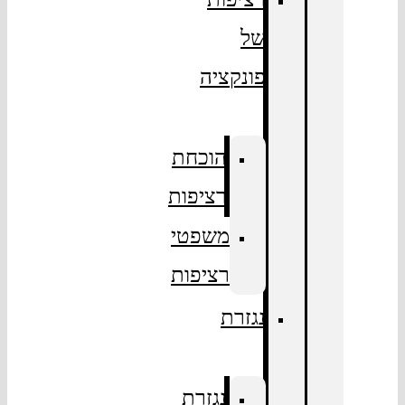
של
פונקציה
הוכחת
רציפות
משפטי
רציפות
נגזרת
נגזרת