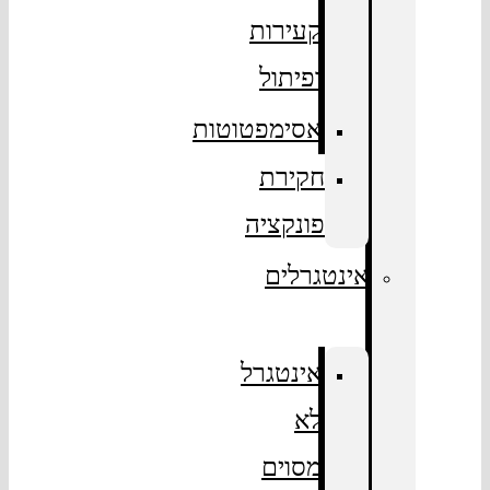
קעירות
ופיתול
אסימפטוטות
חקירת
פונקציה
אינטגרלים
אינטגרל
לא
מסוים