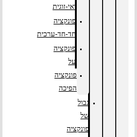
ואי-זוגית
פונקציה
חד-חד-ערכית
פונקציה
על
פונקציה
הפיכה
גבול
של
פונקציה