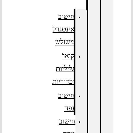
חישוב
אינטגרל
משולש
קואו'
גליליות
וכדוריות
חישוב
נפח
חישוב