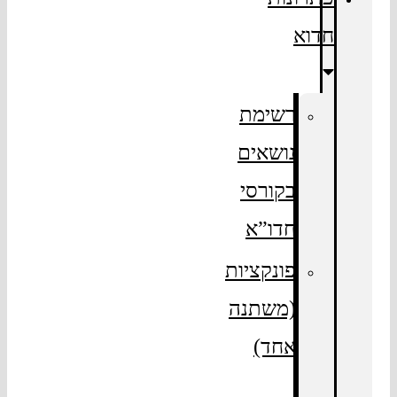
חדוא
רשימת
נושאים
בקורסי
חדו”א
פונקציות
(משתנה
אחד)