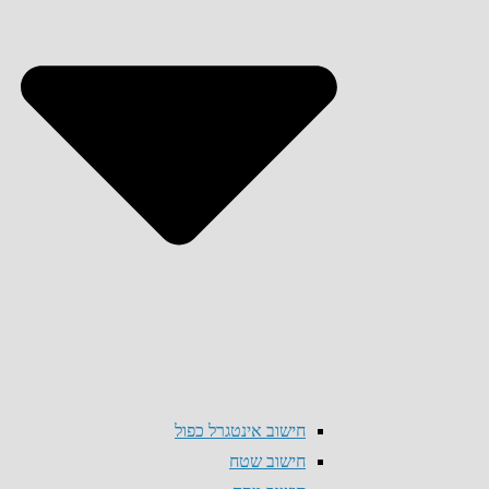
חישוב אינטגרל כפול
חישוב שטח