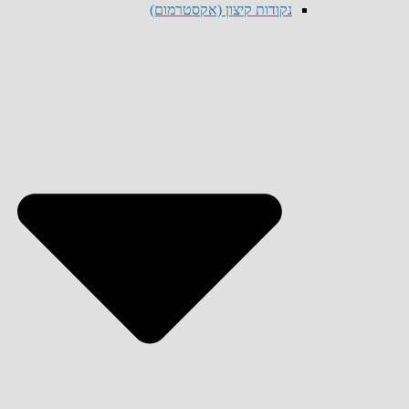
נקודות קיצון (אקסטרמום)