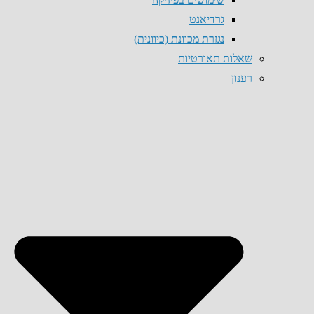
גרדיאנט
נגזרת מכוונת (כיוונית)
שאלות תאורטיות
רענון