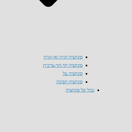
פונקציה זוגית ואי-זוגית
פונקציה חד-חד-ערכית
פונקציה על
פונקציה הפיכה
גבול של פונקציה