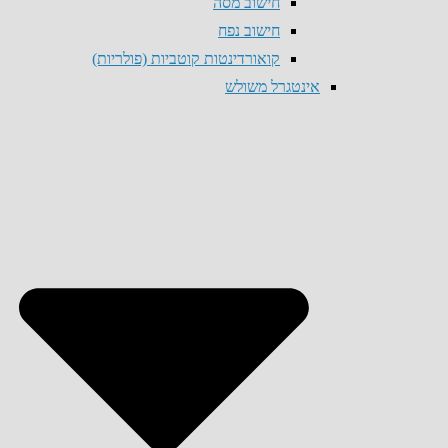
חישוב מסה
חישוב נפח
קואורדינטות קוטביות (פולריות)
אינטגרל משולש