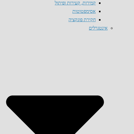
קמירות, קעירות ופיתול
אסימפטוטות
חקירת פונקציה
אינטגרלים