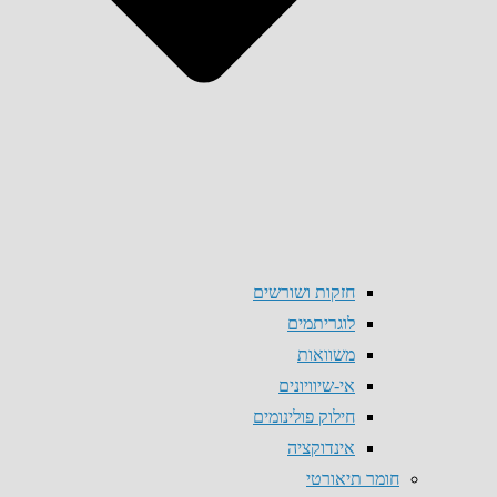
חזקות ושורשים
לוגריתמים
משוואות
אי-שיוויונים
חילוק פולינומים
אינדוקציה
חומר תיאורטי