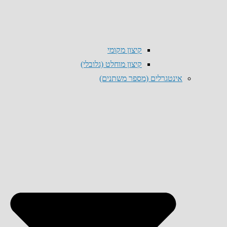
קיצון מקומי
קיצון מוחלט (גלובלי)
אינטגרלים (מספר משתנים)