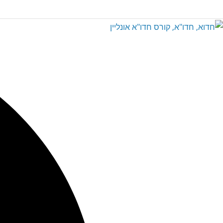
Ski
t
conten