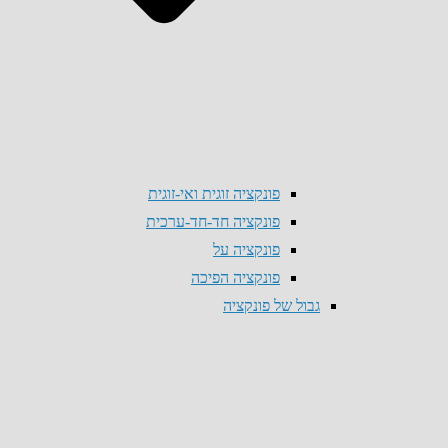
פונקציה זוגית ואי-זוגית
פונקציה חד-חד-ערכית
פונקציה על
פונקציה הפיכה
גבול של פונקציה