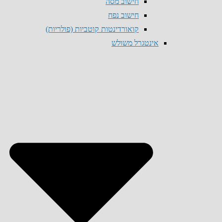
חישוב מסה
חישוב נפח
קואורדינטות קוטביות (פולריות)
אינטגרל משולש