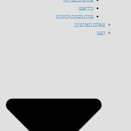
גרדיאנט
נגזרת מכוונת (כיוונית)
שאלות תאורטיות
רענון