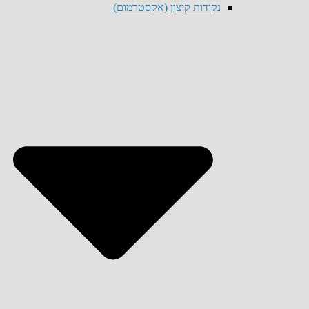
נקודות קיצון (אקסטרמום)