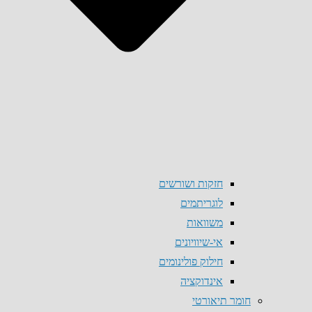
חזקות ושורשים
לוגריתמים
משוואות
אי-שיוויונים
חילוק פולינומים
אינדוקציה
חומר תיאורטי