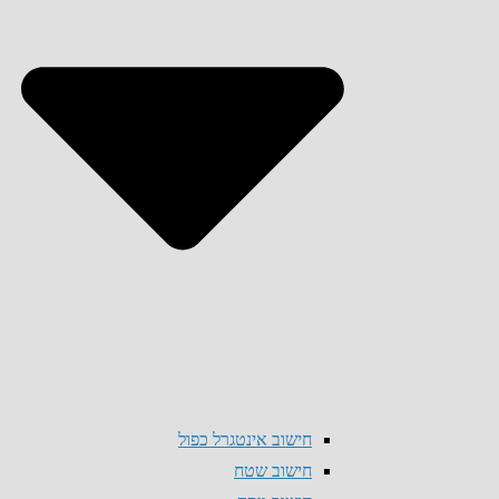
חישוב אינטגרל כפול
חישוב שטח