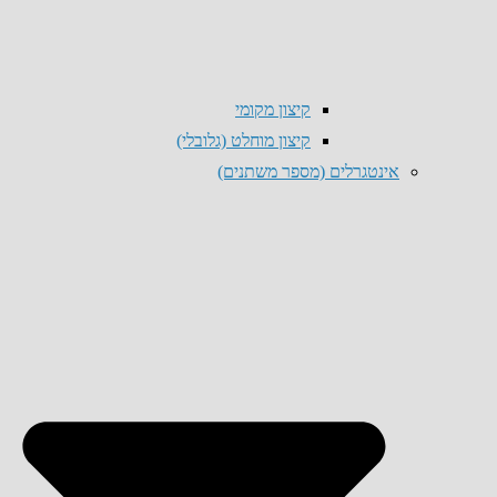
קיצון מקומי
קיצון מוחלט (גלובלי)
אינטגרלים (מספר משתנים)