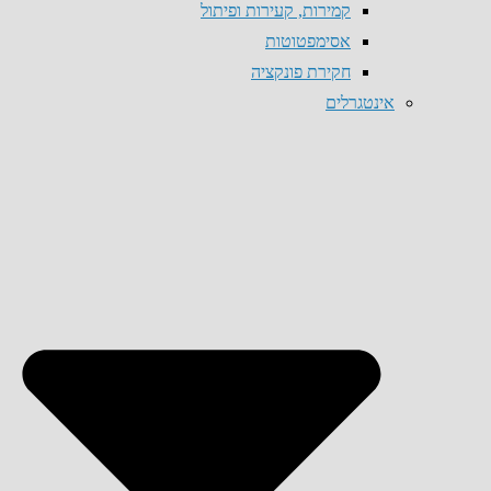
קמירות, קעירות ופיתול
אסימפטוטות
חקירת פונקציה
אינטגרלים