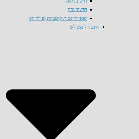
חישוב מסה
חישוב נפח
קואורדינטות קוטביות (פולריות)
אינטגרל משולש