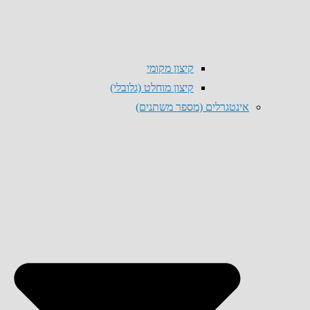
קיצון מקומי
קיצון מוחלט (גלובלי)
אינטגרלים (מספר משתנים)