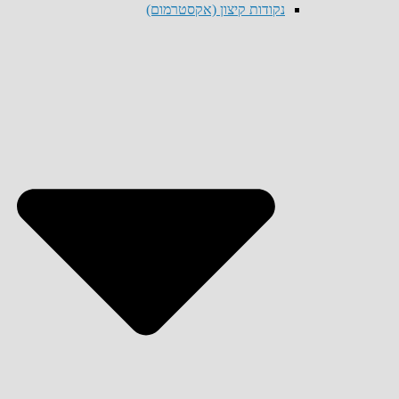
נקודות קיצון (אקסטרמום)