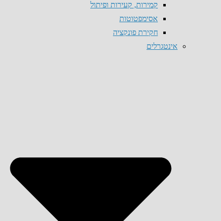
קמירות, קעירות ופיתול
אסימפטוטות
חקירת פונקציה
אינטגרלים