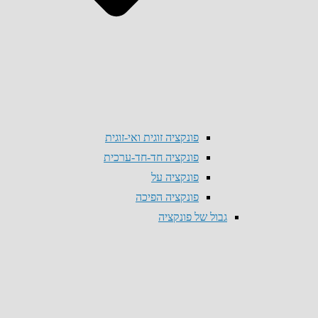
פונקציה זוגית ואי-זוגית
פונקציה חד-חד-ערכית
פונקציה על
פונקציה הפיכה
גבול של פונקציה