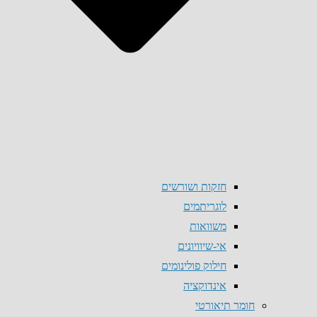
חזקות ושורשים
לוגריתמים
משוואות
אי-שיוויונים
חילוק פולינומים
אינדוקציה
חומר תיאורטי