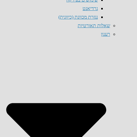
גרדיאנט
נגזרת מכוונת (כיוונית)
שאלות תאורטיות
רענון