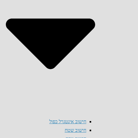
חישוב אינטגרל כפול
חישוב שטח