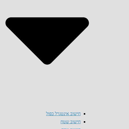
חישוב אינטגרל כפול
חישוב שטח