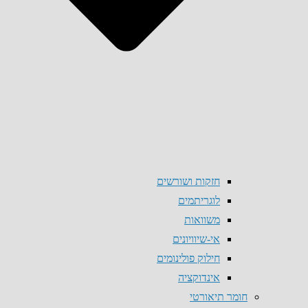
חזקות ושורשים
לוגריתמים
משוואות
אי-שיוויונים
חילוק פולינומים
אינדוקציה
חומר תיאורטי