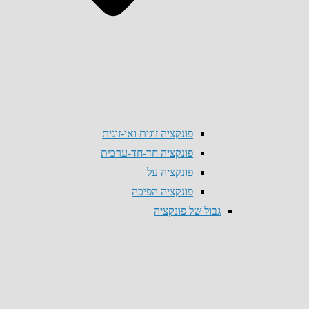
פונקציה זוגית ואי-זוגית
פונקציה חד-חד-ערכית
פונקציה על
פונקציה הפיכה
גבול של פונקציה