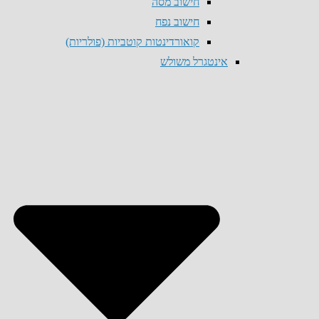
חישוב מסה
חישוב נפח
קואורדינטות קוטביות (פולריות)
אינטגרל משולש