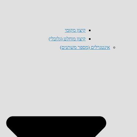
קיצון מקומי
קיצון מוחלט (גלובלי)
אינטגרלים (מספר משתנים)