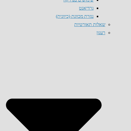
גרדיאנט
נגזרת מכוונת (כיוונית)
שאלות תאורטיות
רענון