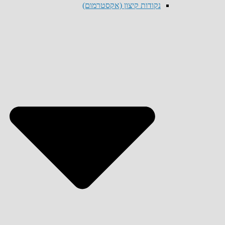
נקודות קיצון (אקסטרמום)