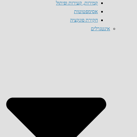
קמירות, קעירות ופיתול
אסימפטוטות
חקירת פונקציה
אינטגרלים