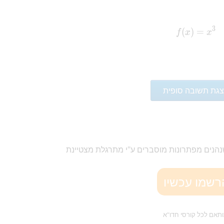
3
(
)
f(x)=
=
f
x
x
גת תשובה סופית
נהנים מ
פתרונות מוסברים ע"י מתרגלת מצטיינת
רשמו עכשיו
תאם לכל קורסי חדו"א