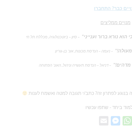
יים כבר? התחברו
מנויים ממליצים
וא נורא ברור וענייני"
– סיון – ביוטכנולוגיה, מכללת תל חי
מעולה!"
– נעמה – הנדסת מכונות, אונ' בן-גוריון
מדהים!"
– דניאל – הנדסת תעשייה וניהול, האונ' הפתוחה
 בנוגע לפתרון זה? כתב/י תגובה למטה ואשמח לענות
מוד ביחד - שתפו עכשיו
E
M
W
m
e
h