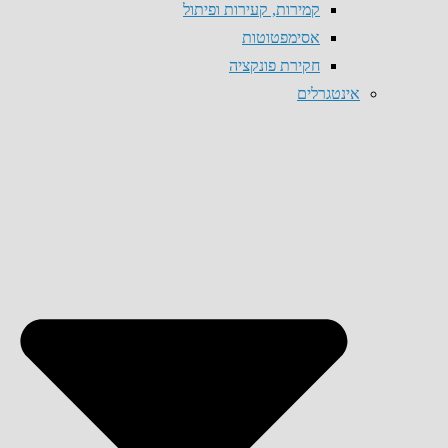
קמירות, קעירות ופיתול
אסימפטוטות
חקירת פונקציה
אינטגרלים