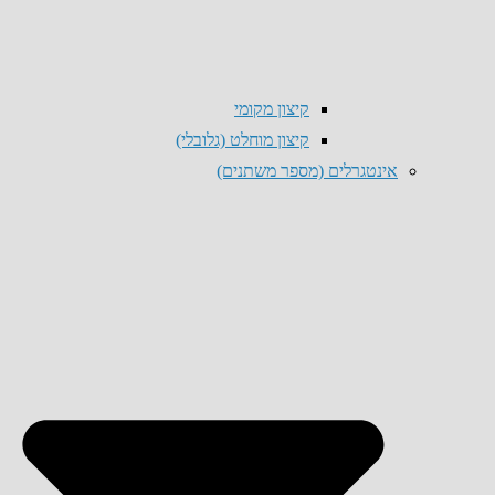
קיצון מקומי
קיצון מוחלט (גלובלי)
אינטגרלים (מספר משתנים)