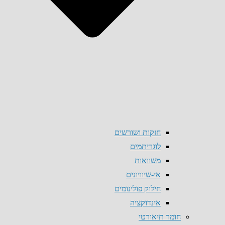
חזקות ושורשים
לוגריתמים
משוואות
אי-שיוויונים
חילוק פולינומים
אינדוקציה
חומר תיאורטי