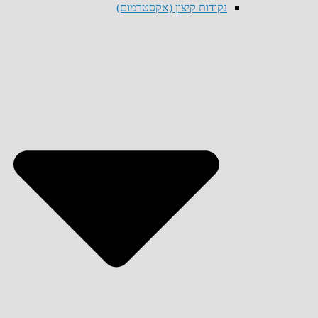
נקודות קיצון (אקסטרמום)