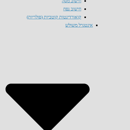
חישוב מסה
חישוב נפח
קואורדינטות קוטביות (פולריות)
אינטגרל משולש