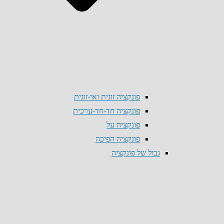
פונקציה זוגית ואי-זוגית
פונקציה חד-חד-ערכית
פונקציה על
פונקציה הפיכה
גבול של פונקציה