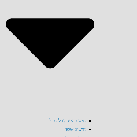
חישוב אינטגרל כפול
חישוב שטח