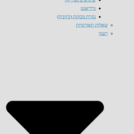
גרדיאנט
נגזרת מכוונת (כיוונית)
שאלות תאורטיות
רענון