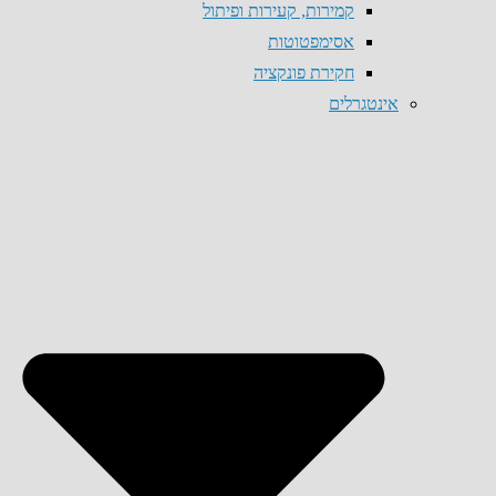
קמירות, קעירות ופיתול
אסימפטוטות
חקירת פונקציה
אינטגרלים