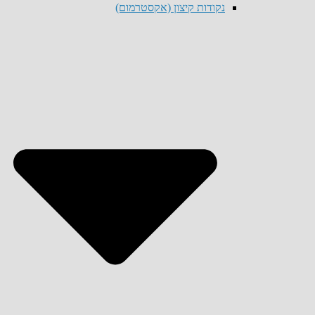
נקודות קיצון (אקסטרמום)