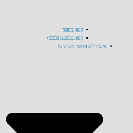
קיצון מקומי
קיצון מוחלט (גלובלי)
אינטגרלים (מספר משתנים)