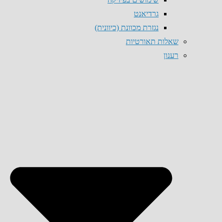
גרדיאנט
נגזרת מכוונת (כיוונית)
שאלות תאורטיות
רענון