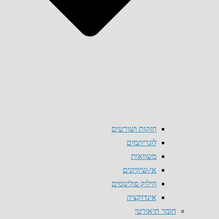
חזקות ושורשים
לוגריתמים
משוואות
אי-שיוויונים
חילוק פולינומים
אינדוקציה
חומר תיאורטי