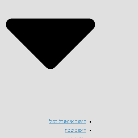
חישוב אינטגרל כפול
חישוב שטח