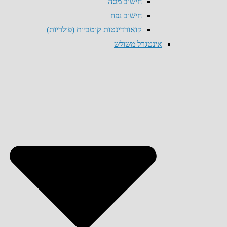
חישוב מסה
חישוב נפח
קואורדינטות קוטביות (פולריות)
אינטגרל משולש