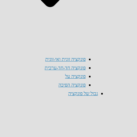
פונקציה זוגית ואי-זוגית
פונקציה חד-חד-ערכית
פונקציה על
פונקציה הפיכה
גבול של פונקציה