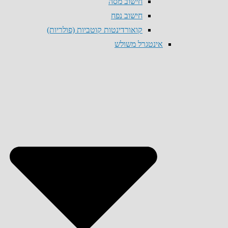
חישוב מסה
חישוב נפח
קואורדינטות קוטביות (פולריות)
אינטגרל משולש