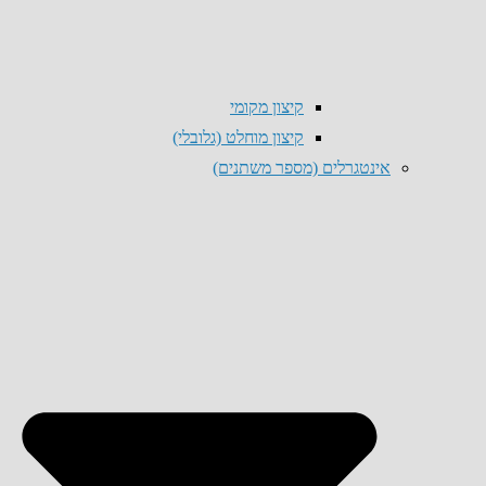
קיצון מקומי
קיצון מוחלט (גלובלי)
אינטגרלים (מספר משתנים)