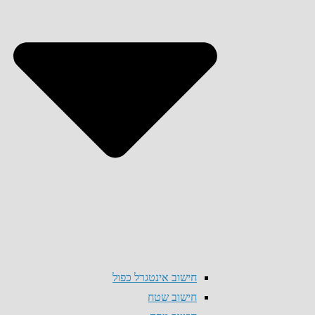
חישוב אינטגרל כפול
חישוב שטח