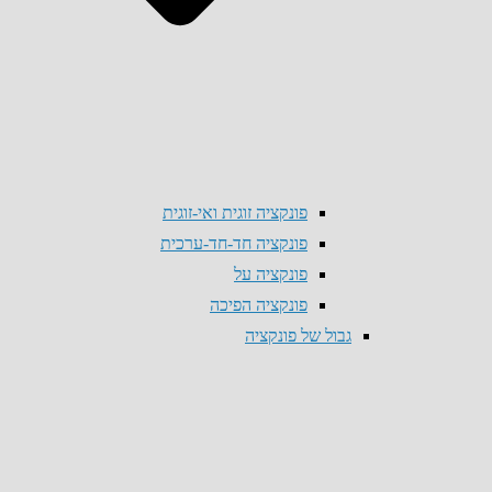
פונקציה זוגית ואי-זוגית
פונקציה חד-חד-ערכית
פונקציה על
פונקציה הפיכה
גבול של פונקציה