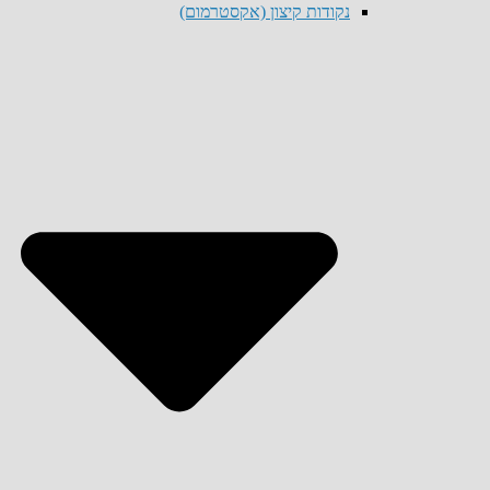
נקודות קיצון (אקסטרמום)