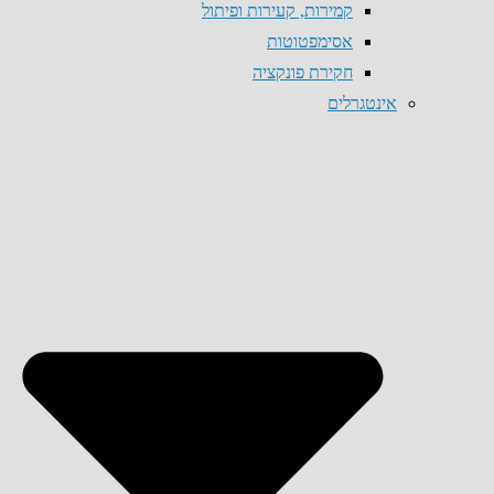
קמירות, קעירות ופיתול
אסימפטוטות
חקירת פונקציה
אינטגרלים