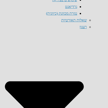
גרדיאנט
נגזרת מכוונת (כיוונית)
שאלות תאורטיות
רענון