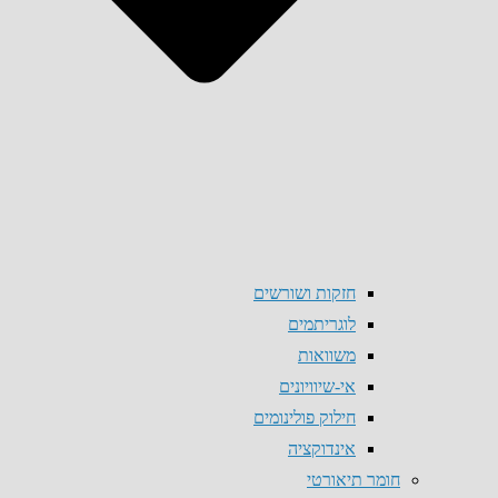
חזקות ושורשים
לוגריתמים
משוואות
אי-שיוויונים
חילוק פולינומים
אינדוקציה
חומר תיאורטי