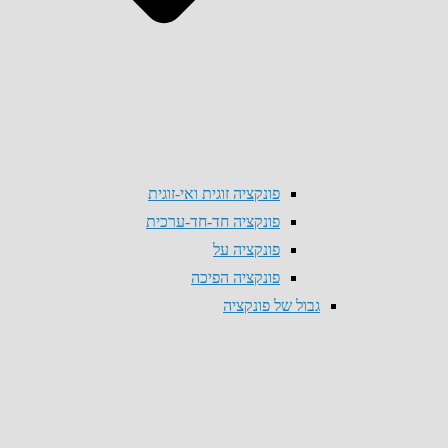
פונקציה זוגית ואי-זוגית
פונקציה חד-חד-ערכית
פונקציה על
פונקציה הפיכה
גבול של פונקציה