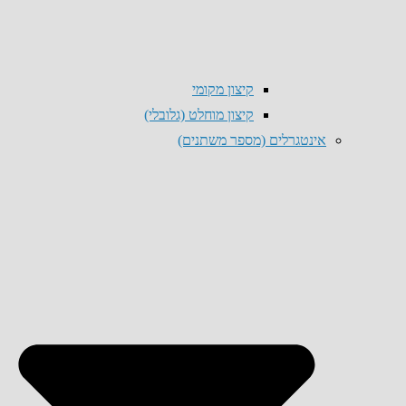
קיצון מקומי
קיצון מוחלט (גלובלי)
אינטגרלים (מספר משתנים)