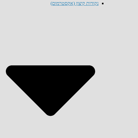
נקודות קיצון (אקסטרמום)