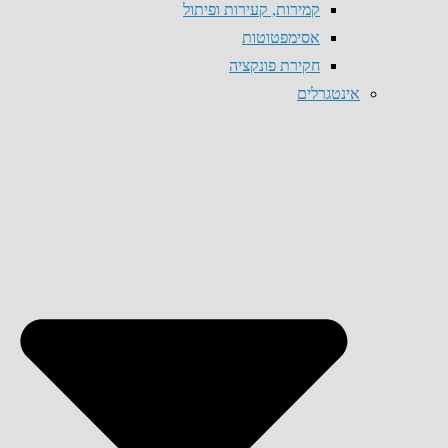
קמירות, קעירות ופיתול
אסימפטוטות
חקירת פונקציה
אינטגרלים