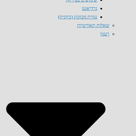
גרדיאנט
נגזרת מכוונת (כיוונית)
שאלות תאורטיות
רענון