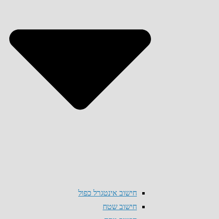
חישוב אינטגרל כפול
חישוב שטח