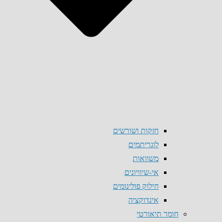
חזקות ושורשים
לוגריתמים
משוואות
אי-שיוויונים
חילוק פולינומים
אינדוקציה
חומר תיאורטי