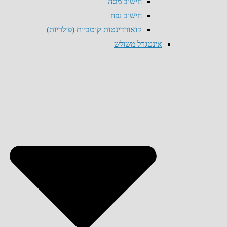
חישוב מסה
חישוב נפח
קואורדינטות קוטביות (פולריות)
אינטגרל משולש