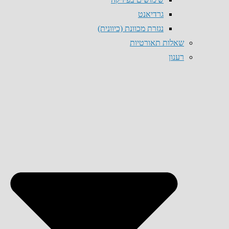
גרדיאנט
נגזרת מכוונת (כיוונית)
שאלות תאורטיות
רענון