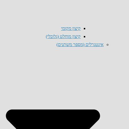
קיצון מקומי
קיצון מוחלט (גלובלי)
אינטגרלים (מספר משתנים)