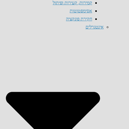
קמירות, קעירות ופיתול
אסימפטוטות
חקירת פונקציה
אינטגרלים