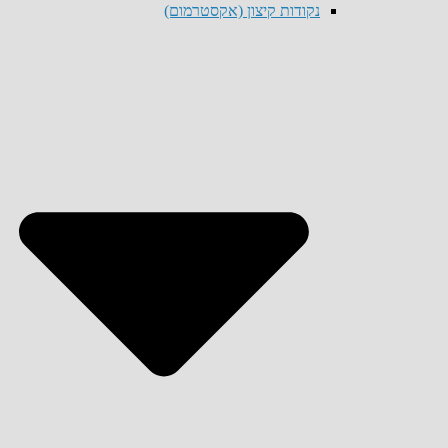
נקודות קיצון (אקסטרמום)