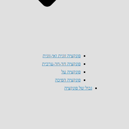
פונקציה זוגית ואי-זוגית
פונקציה חד-חד-ערכית
פונקציה על
פונקציה הפיכה
גבול של פונקציה