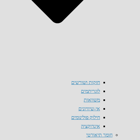
חזקות ושורשים
לוגריתמים
משוואות
אי-שיוויונים
חילוק פולינומים
אינדוקציה
חומר תיאורטי