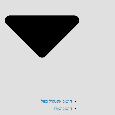
חישוב אינטגרל כפול
חישוב שטח