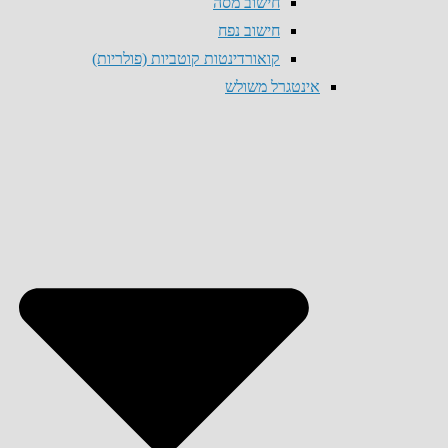
חישוב מסה
חישוב נפח
קואורדינטות קוטביות (פולריות)
אינטגרל משולש