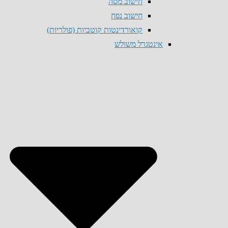
חישוב מסה
חישוב נפח
קואורדינטות קוטביות (פולריות)
אינטגרל משולש