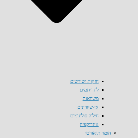
חזקות ושורשים
לוגריתמים
משוואות
אי-שיוויונים
חילוק פולינומים
אינדוקציה
חומר תיאורטי