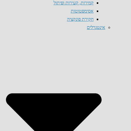
קמירות, קעירות ופיתול
אסימפטוטות
חקירת פונקציה
אינטגרלים