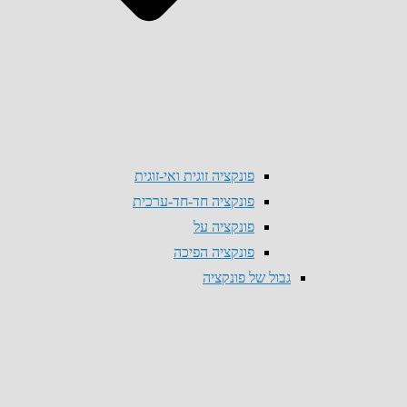
פונקציה זוגית ואי-זוגית
פונקציה חד-חד-ערכית
פונקציה על
פונקציה הפיכה
גבול של פונקציה