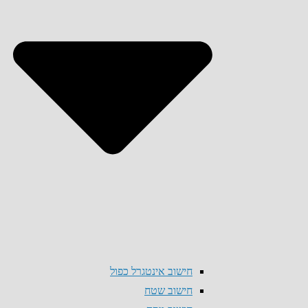
חישוב אינטגרל כפול
חישוב שטח