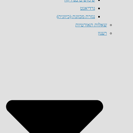
גרדיאנט
נגזרת מכוונת (כיוונית)
שאלות תאורטיות
רענון