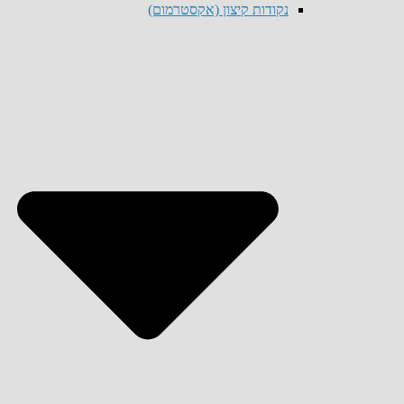
נקודות קיצון (אקסטרמום)