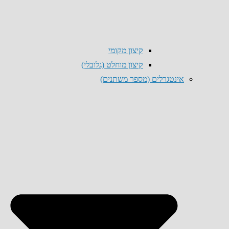
קיצון מקומי
קיצון מוחלט (גלובלי)
אינטגרלים (מספר משתנים)