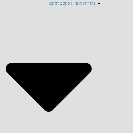
נקודות קיצון (אקסטרמום)