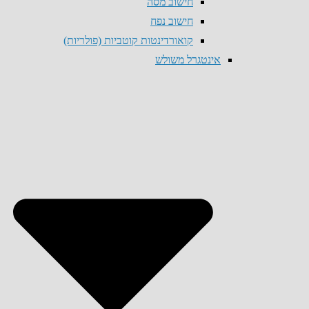
חישוב מסה
חישוב נפח
קואורדינטות קוטביות (פולריות)
אינטגרל משולש