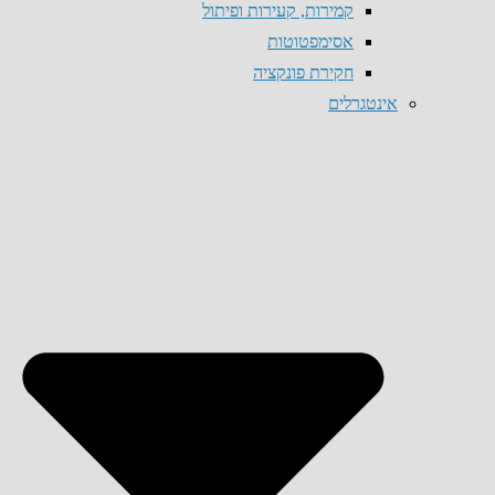
קמירות, קעירות ופיתול
אסימפטוטות
חקירת פונקציה
אינטגרלים