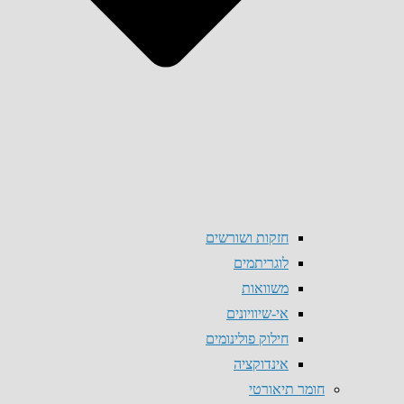
חזקות ושורשים
לוגריתמים
משוואות
אי-שיוויונים
חילוק פולינומים
אינדוקציה
חומר תיאורטי