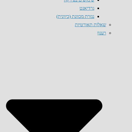
גרדיאנט
נגזרת מכוונת (כיוונית)
שאלות תאורטיות
רענון