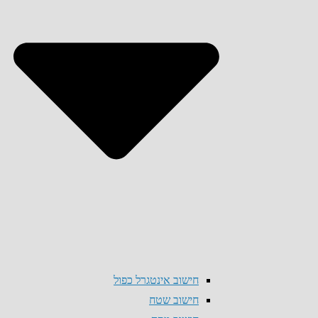
חישוב אינטגרל כפול
חישוב שטח