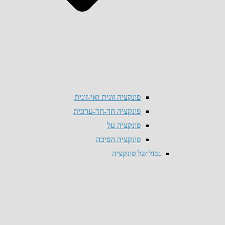
פונקציה זוגית ואי-זוגית
פונקציה חד-חד-ערכית
פונקציה על
פונקציה הפיכה
גבול של פונקציה