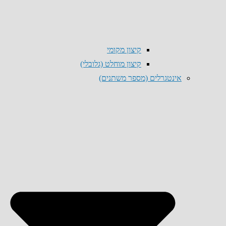
קיצון מקומי
קיצון מוחלט (גלובלי)
אינטגרלים (מספר משתנים)