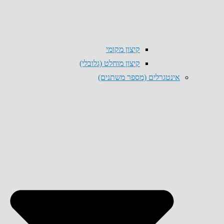
קיצון מקומי
קיצון מוחלט (גלובלי)
אינטגרלים (מספר משתנים)