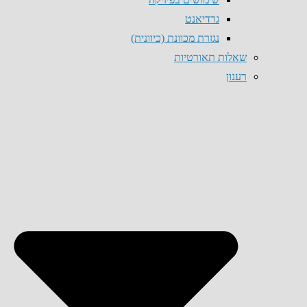
גרדיאנט
נגזרת מכוונת (כיוונית)
שאלות תאורטיות
רענון