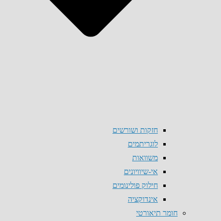
חזקות ושורשים
לוגריתמים
משוואות
אי-שיוויונים
חילוק פולינומים
אינדוקציה
חומר תיאורטי