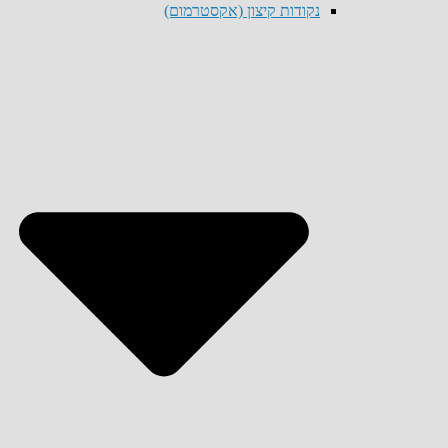
נקודות קיצון (אקסטרמום)