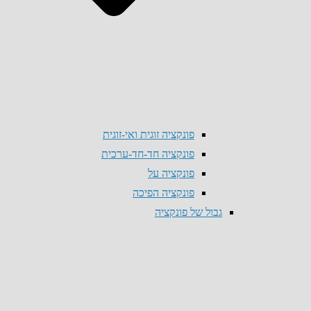
פונקציה זוגית ואי-זוגית
פונקציה חד-חד-ערכית
פונקציה על
פונקציה הפיכה
גבול של פונקציה