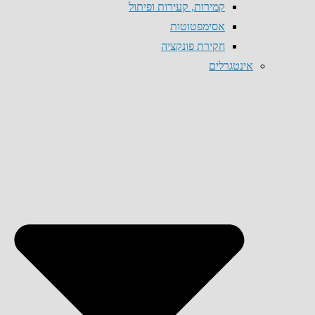
קמירות, קעירות ופיתול
אסימפטוטות
חקירת פונקציה
אינטגרלים