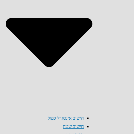
חישוב אינטגרל כפול
חישוב שטח