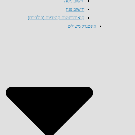
חישוב מסה
חישוב נפח
קואורדינטות קוטביות (פולריות)
אינטגרל משולש