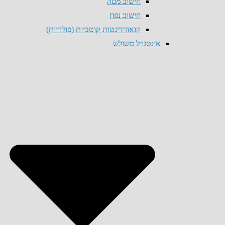
חישוב מסה
חישוב נפח
קואורדינטות קוטביות (פולריות)
אינטגרל משולש