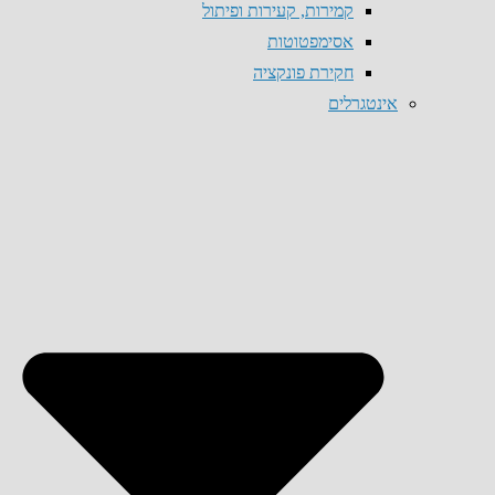
קמירות, קעירות ופיתול
אסימפטוטות
חקירת פונקציה
אינטגרלים