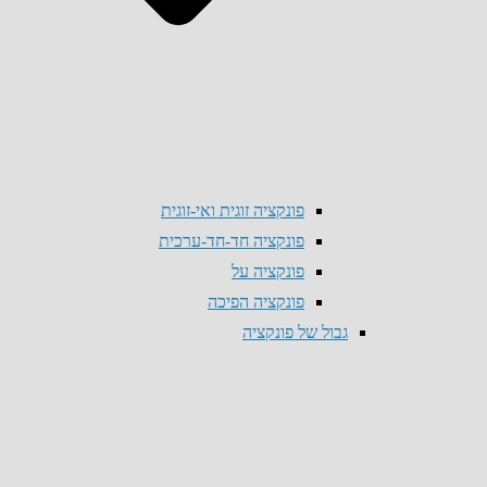
פונקציה זוגית ואי-זוגית
פונקציה חד-חד-ערכית
פונקציה על
פונקציה הפיכה
גבול של פונקציה