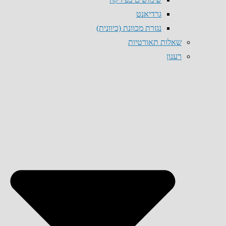
גרדיאנט
נגזרת מכוונת (כיוונית)
שאלות תאורטיות
רענון