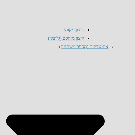
קיצון מקומי
קיצון מוחלט (גלובלי)
אינטגרלים (מספר משתנים)