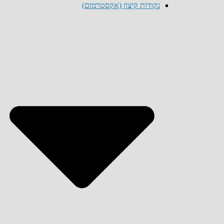
נקודות קיצון (אקסטרמום)