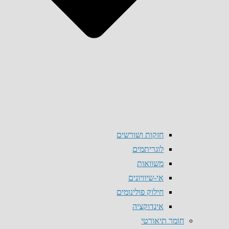
חזקות ושורשים
לוגריתמים
משוואות
אי-שיוויונים
חילוק פולינומים
אינדוקציה
חומר תיאורטי