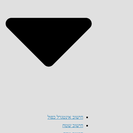
חישוב אינטגרל כפול
חישוב שטח