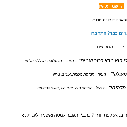
הרשמו עכשיו
תאם לכל קורסי חדו"א
יים כבר? התחברו
מנויים ממליצים
וא נורא ברור וענייני"
– סיון – ביוטכנולוגיה, מכללת תל חי
מעולה!"
– נעמה – הנדסת מכונות, אונ' בן-גוריון
מדהים!"
– דניאל – הנדסת תעשייה וניהול, האונ' הפתוחה
 בנוגע לפתרון זה? כתב/י תגובה למטה ואשמח לענות 🙂