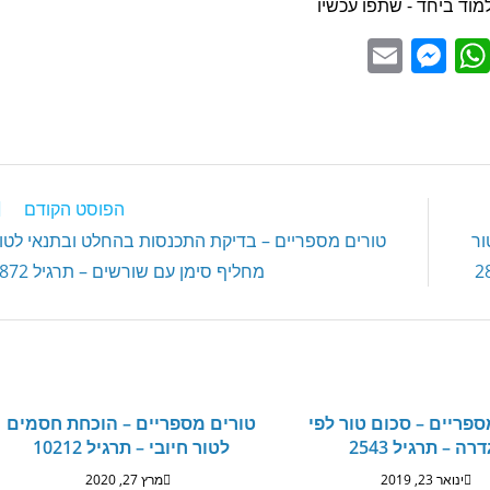
מוד ביחד - שתפו עכשיו
E
M
W
m
e
h
ai
ss
at
l
e
s
n
A
הפוסט הקודם
g
p
ור
טורים מספריים – בדיקת התכנסות בהחלט ובתנאי לטו
er
p
מחליף סימן עם שורשים – תרגיל 2872
ספריים – סכום טור לפי
טורים מספריים – הוכחת חסמים
רה – תרגיל 2543
לטור חיובי – תרגיל 10212
ינואר 23, 2019
מרץ 27, 2020