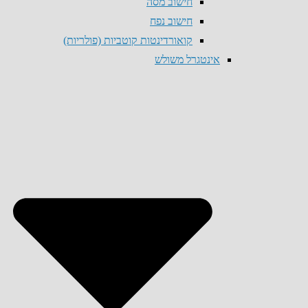
חישוב מסה
חישוב נפח
קואורדינטות קוטביות (פולריות)
אינטגרל משולש