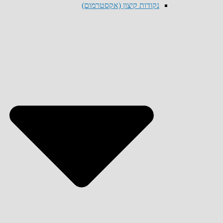
נקודות קיצון (אקסטרמום)