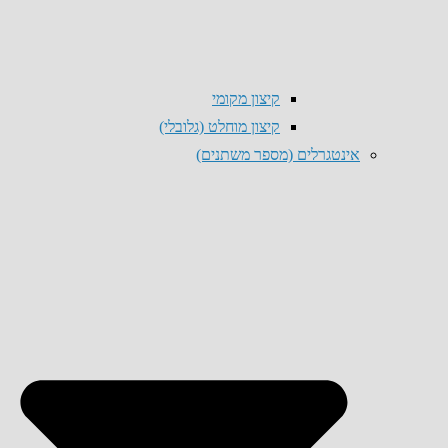
קיצון מקומי
קיצון מוחלט (גלובלי)
אינטגרלים (מספר משתנים)