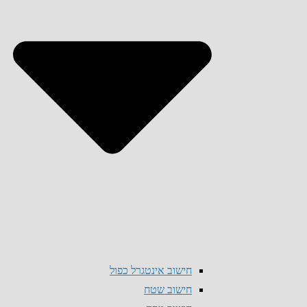
חישוב אינטגרל כפול
חישוב שטח