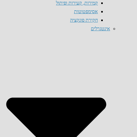
קמירות, קעירות ופיתול
אסימפטוטות
חקירת פונקציה
אינטגרלים