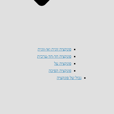
פונקציה זוגית ואי-זוגית
פונקציה חד-חד-ערכית
פונקציה על
פונקציה הפיכה
גבול של פונקציה