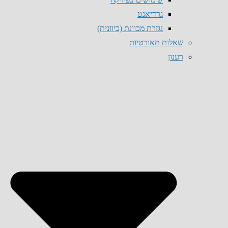
גרדיאנט
נגזרת מכוונת (כיוונית)
שאלות תאורטיות
רענון