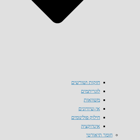
חזקות ושורשים
לוגריתמים
משוואות
אי-שיוויונים
חילוק פולינומים
אינדוקציה
חומר תיאורטי