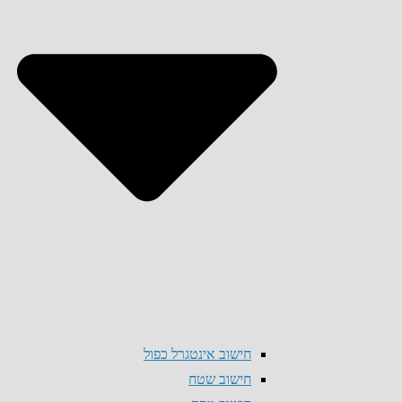
חישוב אינטגרל כפול
חישוב שטח