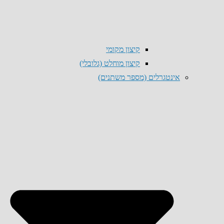
קיצון מקומי
קיצון מוחלט (גלובלי)
אינטגרלים (מספר משתנים)