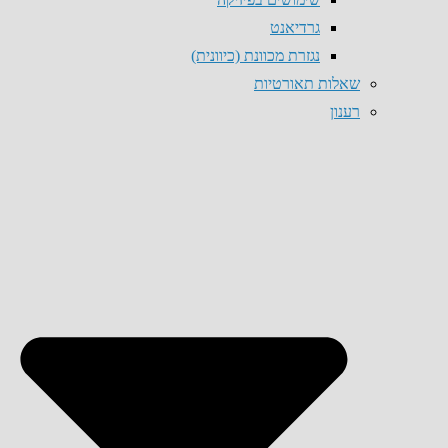
גרדיאנט
נגזרת מכוונת (כיוונית)
שאלות תאורטיות
רענון