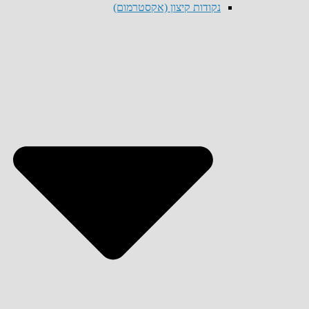
נקודות קיצון (אקסטרמום)