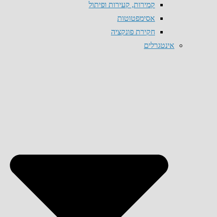
קמירות, קעירות ופיתול
אסימפטוטות
חקירת פונקציה
אינטגרלים