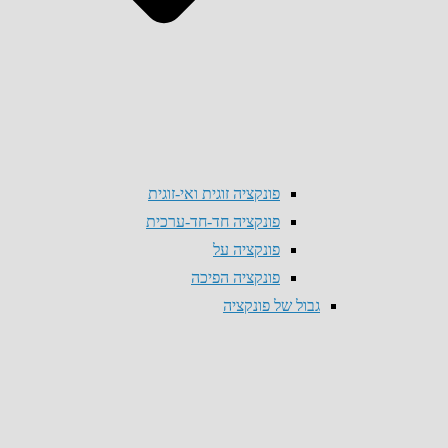
פונקציה זוגית ואי-זוגית
פונקציה חד-חד-ערכית
פונקציה על
פונקציה הפיכה
גבול של פונקציה