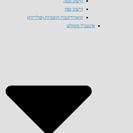
חישוב מסה
חישוב נפח
קואורדינטות קוטביות (פולריות)
אינטגרל משולש