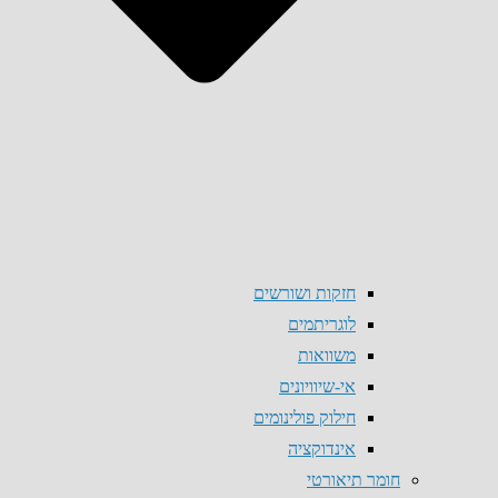
חזקות ושורשים
לוגריתמים
משוואות
אי-שיוויונים
חילוק פולינומים
אינדוקציה
חומר תיאורטי