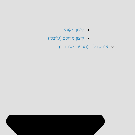
קיצון מקומי
קיצון מוחלט (גלובלי)
אינטגרלים (מספר משתנים)