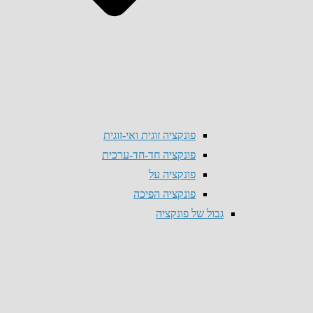
פונקציה זוגית ואי-זוגית
פונקציה חד-חד-ערכית
פונקציה על
פונקציה הפיכה
גבול של פונקציה