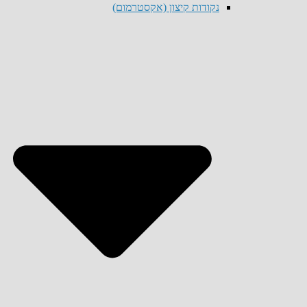
נקודות קיצון (אקסטרמום)