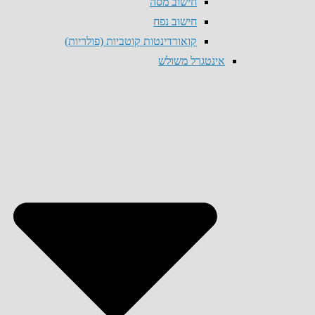
חישוב מסה
חישוב נפח
קואורדינטות קוטביות (פולריות)
אינטגרל משולש