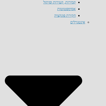
קמירות, קעירות ופיתול
אסימפטוטות
חקירת פונקציה
אינטגרלים