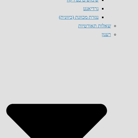
גרדיאנט
נגזרת מכוונת (כיוונית)
שאלות תאורטיות
רענון