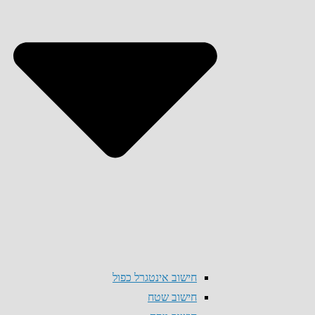
חישוב אינטגרל כפול
חישוב שטח