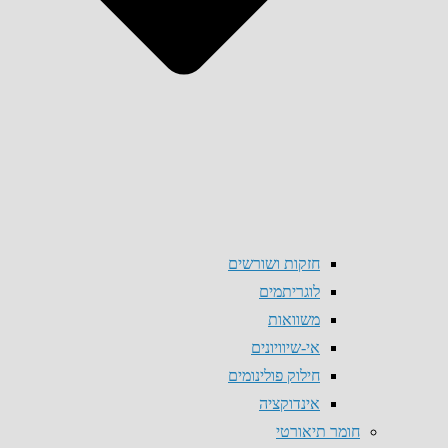
חזקות ושורשים
לוגריתמים
משוואות
אי-שיוויונים
חילוק פולינומים
אינדוקציה
חומר תיאורטי