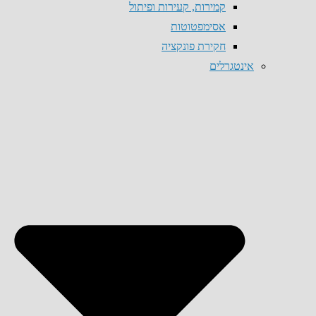
קמירות, קעירות ופיתול
אסימפטוטות
חקירת פונקציה
אינטגרלים