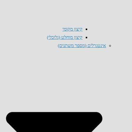
קיצון מקומי
קיצון מוחלט (גלובלי)
אינטגרלים (מספר משתנים)