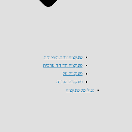
פונקציה זוגית ואי-זוגית
פונקציה חד-חד-ערכית
פונקציה על
פונקציה הפיכה
גבול של פונקציה