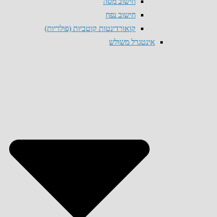
חישוב מסה
חישוב נפח
קואורדינטות קוטביות (פולריות)
אינטגרל משולש