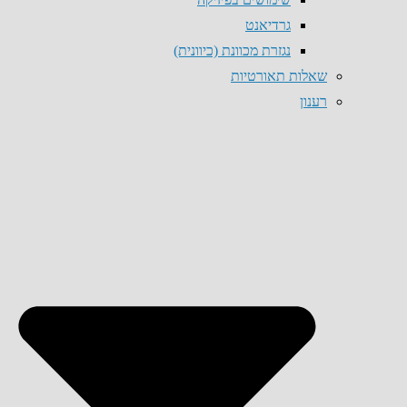
גרדיאנט
נגזרת מכוונת (כיוונית)
שאלות תאורטיות
רענון