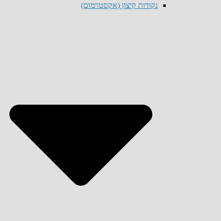
נקודות קיצון (אקסטרמום)