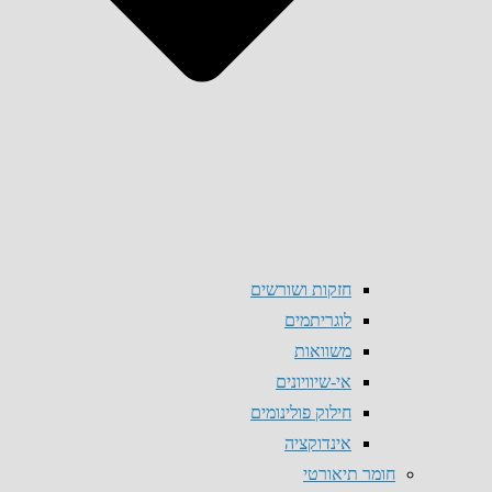
חזקות ושורשים
לוגריתמים
משוואות
אי-שיוויונים
חילוק פולינומים
אינדוקציה
חומר תיאורטי