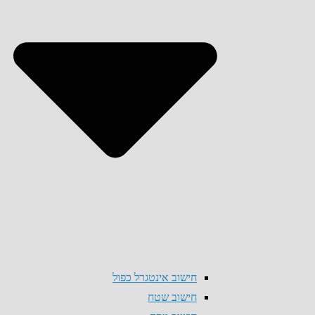
חישוב אינטגרל כפול
חישוב שטח