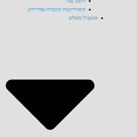
חישוב נפח
קואורדינטות קוטביות (פולריות)
אינטגרל משולש