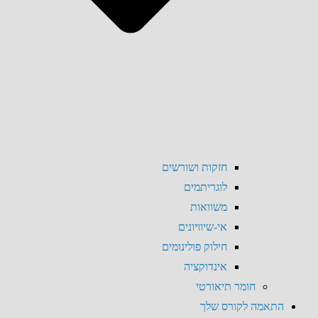
חזקות ושורשים
לוגריתמים
משוואות
אי-שיוויונים
חילוק פולינומים
אינדוקציה
חומר תיאורטי
התאמה לקורס שלך