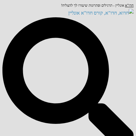
"א
אונליין - תרגילים ופתרונות שיעזרו לך להצליח!