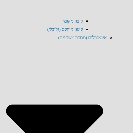
קיצון מקומי
קיצון מוחלט (גלובלי)
אינטגרלים (מספר משתנים)