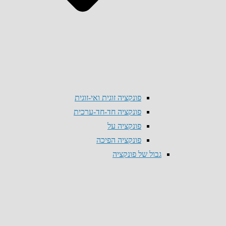
פונקציה זוגית ואי-זוגית
פונקציה חד-חד-ערכית
פונקציה על
פונקציה הפיכה
גבול של פונקציה