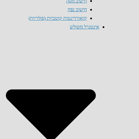
חישוב מסה
חישוב נפח
קואורדינטות קוטביות (פולריות)
אינטגרל משולש