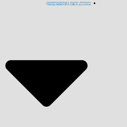
נקודות קיצון (אקסטרמום)