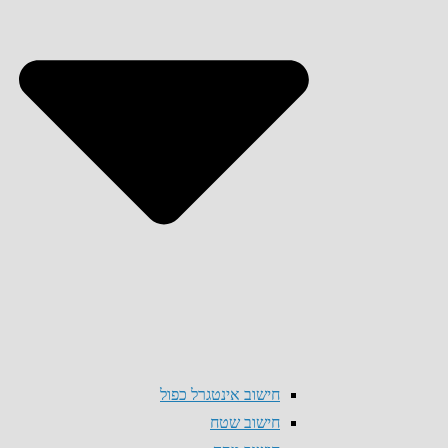
חישוב אינטגרל כפול
חישוב שטח