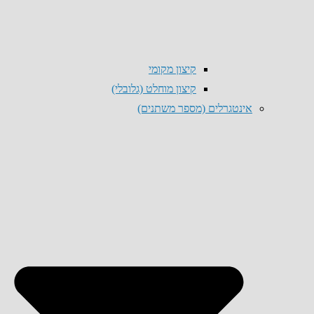
קיצון מקומי
קיצון מוחלט (גלובלי)
אינטגרלים (מספר משתנים)