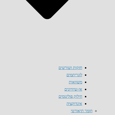
חזקות ושורשים
לוגריתמים
משוואות
אי-שיוויונים
חילוק פולינומים
אינדוקציה
חומר תיאורטי