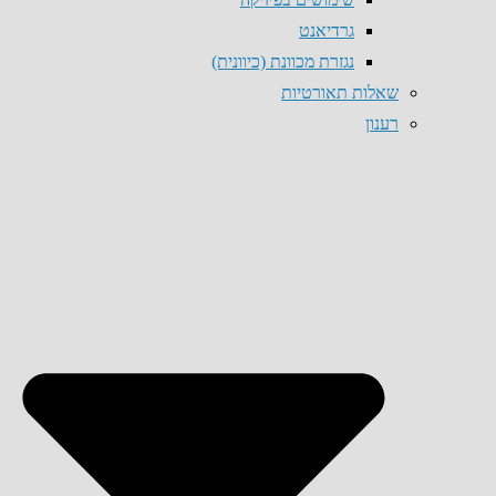
גרדיאנט
נגזרת מכוונת (כיוונית)
שאלות תאורטיות
רענון