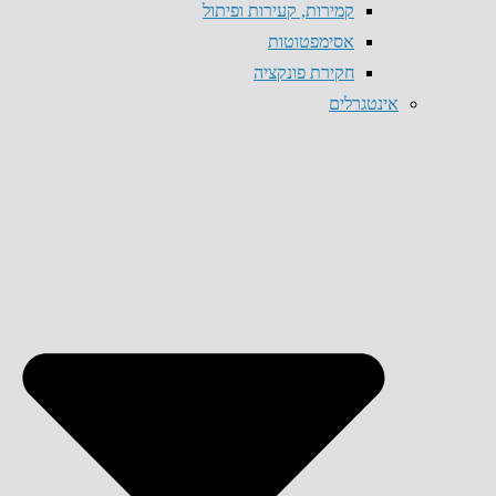
קמירות, קעירות ופיתול
אסימפטוטות
חקירת פונקציה
אינטגרלים