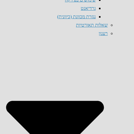
גרדיאנט
נגזרת מכוונת (כיוונית)
שאלות תאורטיות
רענון