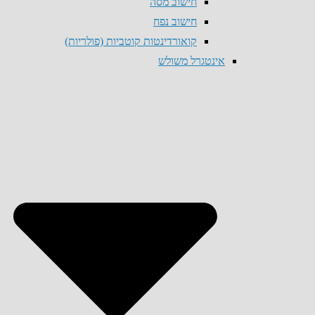
חישוב מסה
חישוב נפח
קואורדינטות קוטביות (פולריות)
אינטגרל משולש