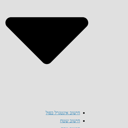
חישוב אינטגרל כפול
חישוב שטח