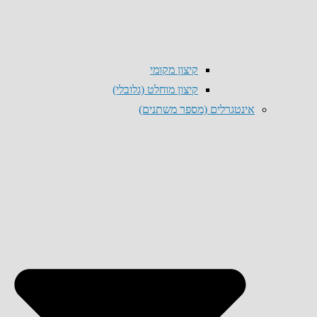
קיצון מקומי
קיצון מוחלט (גלובלי)
אינטגרלים (מספר משתנים)