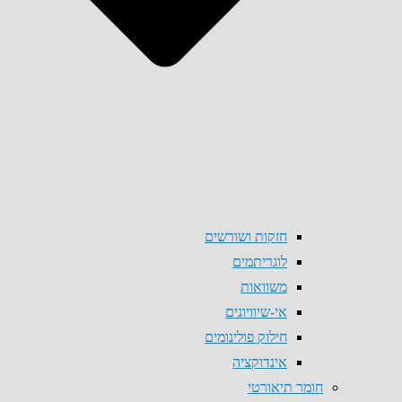
חזקות ושורשים
לוגריתמים
משוואות
אי-שיוויונים
חילוק פולינומים
אינדוקציה
חומר תיאורטי