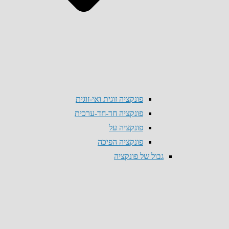
פונקציה זוגית ואי-זוגית
פונקציה חד-חד-ערכית
פונקציה על
פונקציה הפיכה
גבול של פונקציה