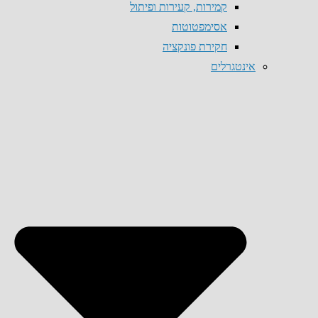
קמירות, קעירות ופיתול
אסימפטוטות
חקירת פונקציה
אינטגרלים