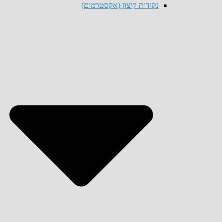
נקודות קיצון (אקסטרמום)