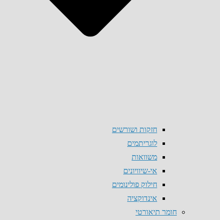
חזקות ושורשים
לוגריתמים
משוואות
אי-שיוויונים
חילוק פולינומים
אינדוקציה
חומר תיאורטי