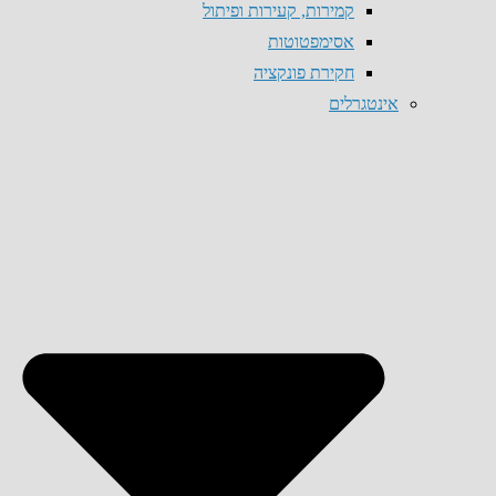
קמירות, קעירות ופיתול
אסימפטוטות
חקירת פונקציה
אינטגרלים