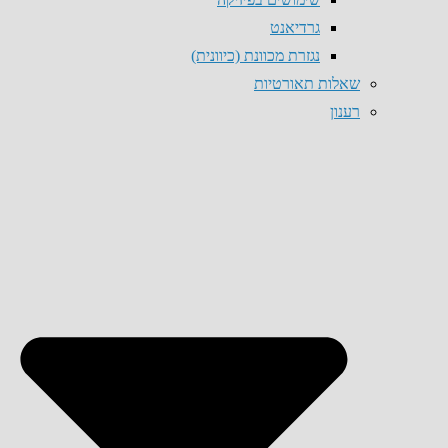
גרדיאנט
נגזרת מכוונת (כיוונית)
שאלות תאורטיות
רענון