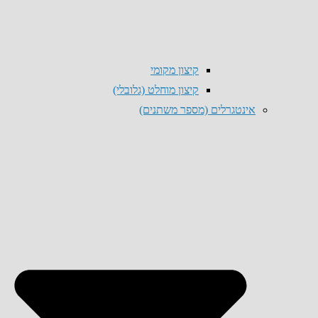
קיצון מקומי
קיצון מוחלט (גלובלי)
אינטגרלים (מספר משתנים)