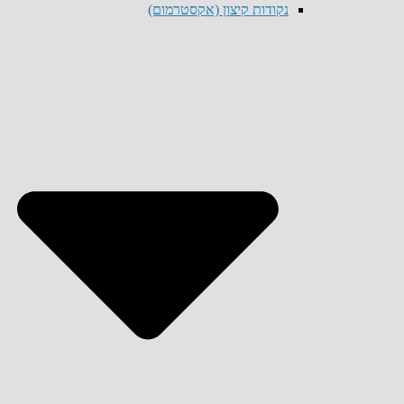
נקודות קיצון (אקסטרמום)