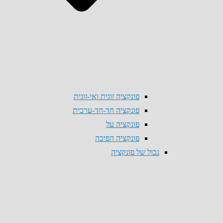
פונקציה זוגית ואי-זוגית
פונקציה חד-חד-ערכית
פונקציה על
פונקציה הפיכה
גבול של פונקציה