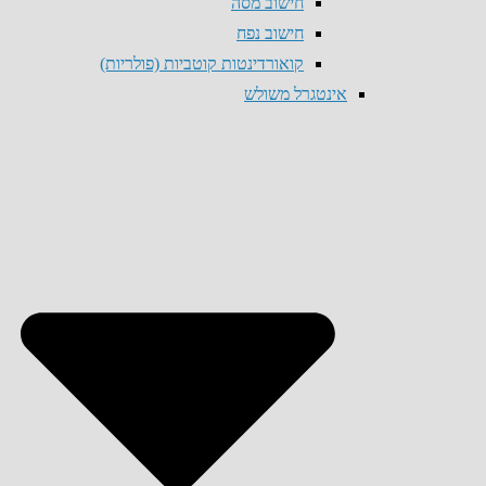
חישוב מסה
חישוב נפח
קואורדינטות קוטביות (פולריות)
אינטגרל משולש