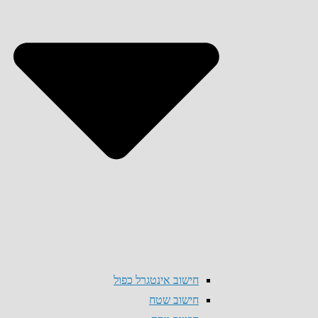
חישוב אינטגרל כפול
חישוב שטח