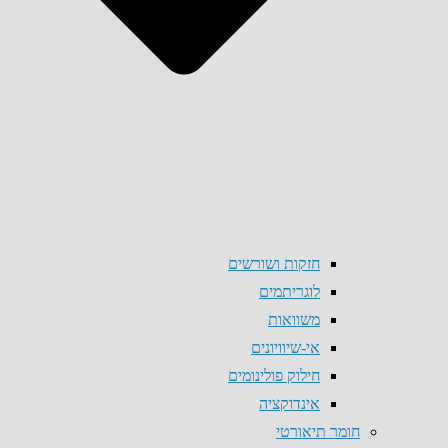
חזקות ושורשים
לוגריתמים
משוואות
אי-שיוויונים
חילוק פולינומים
אינדוקציה
חומר תיאורטי