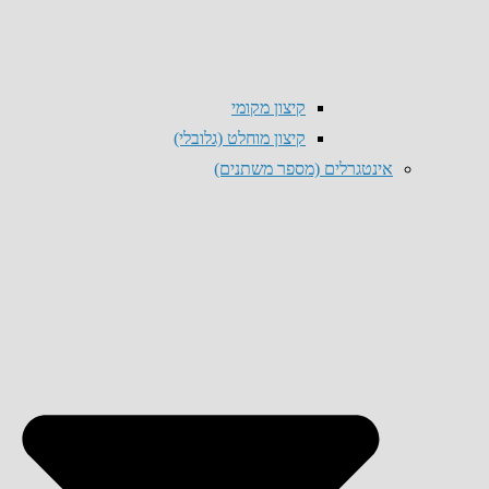
קיצון מקומי
קיצון מוחלט (גלובלי)
אינטגרלים (מספר משתנים)