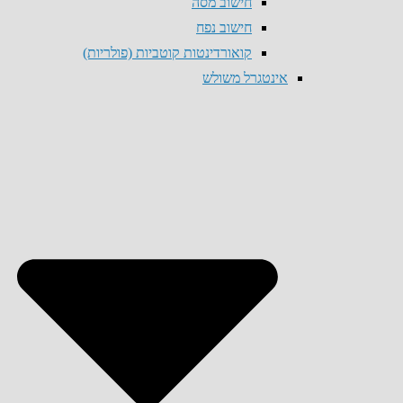
חישוב מסה
חישוב נפח
קואורדינטות קוטביות (פולריות)
אינטגרל משולש