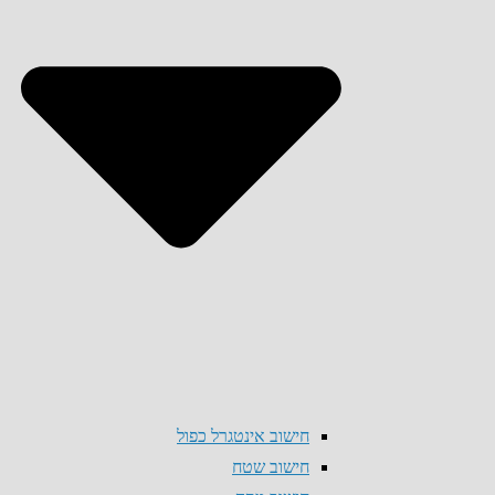
חישוב אינטגרל כפול
חישוב שטח