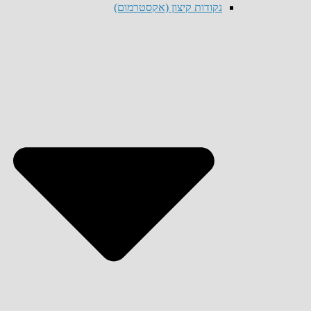
נקודות קיצון (אקסטרמום)