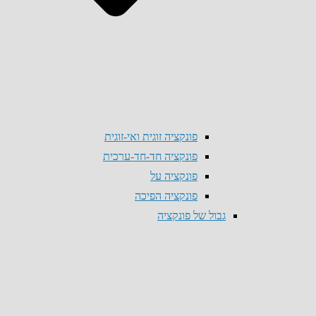
פונקציה זוגית ואי-זוגית
פונקציה חד-חד-ערכית
פונקציה על
פונקציה הפיכה
גבול של פונקציה