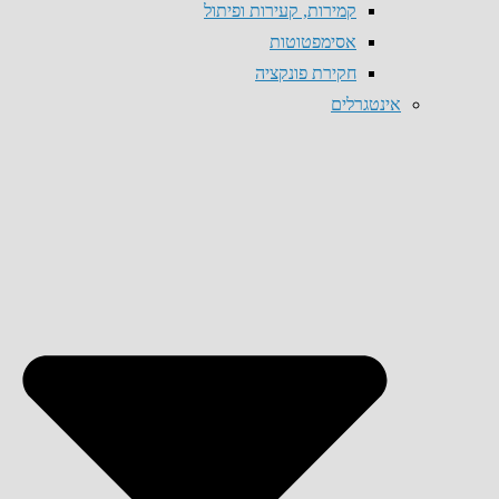
קמירות, קעירות ופיתול
אסימפטוטות
חקירת פונקציה
אינטגרלים