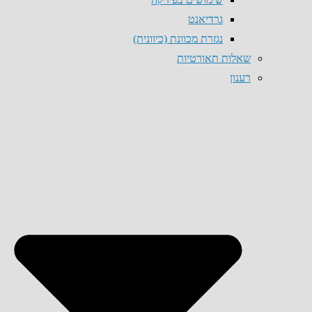
גרדיאנט
נגזרת מכוונת (כיוונית)
שאלות תאורטיות
רענון