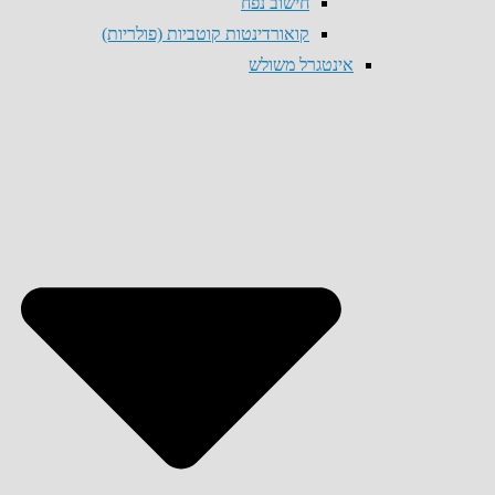
חישוב נפח
קואורדינטות קוטביות (פולריות)
אינטגרל משולש