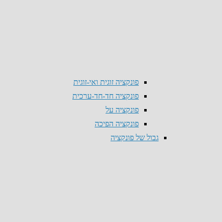
פונקציה זוגית ואי-זוגית
פונקציה חד-חד-ערכית
פונקציה על
פונקציה הפיכה
גבול של פונקציה