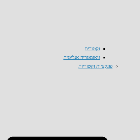
וקטורים
גיאומטריה אנליטית
פונקציות וקטוריות