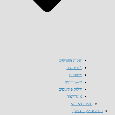
חזקות ושורשים
לוגריתמים
משוואות
אי-שיוויונים
חילוק פולינומים
אינדוקציה
חומר תיאורטי
התאמה לקורס שלך