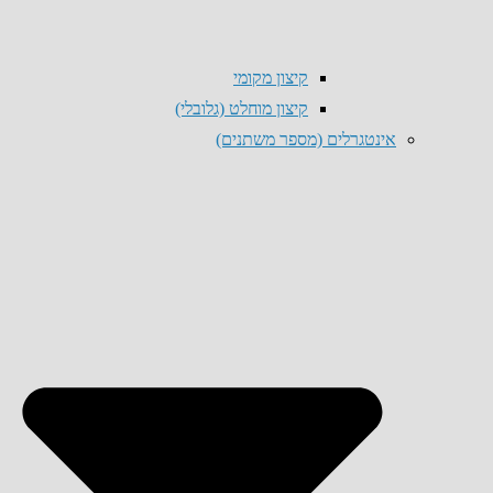
קיצון מקומי
קיצון מוחלט (גלובלי)
אינטגרלים (מספר משתנים)