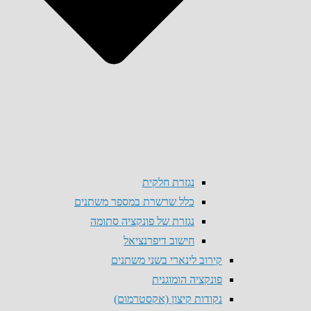
נגזרת חלקית
כלל שרשרת במספר משתנים
נגזרת של פונקציה סתומה
חישוב דיפרנציאל
קירוב לינארי בשני משתנים
פונקציה הומוגנית
נקודות קיצון (אקסטרמום)