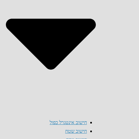
חישוב אינטגרל כפול
חישוב שטח