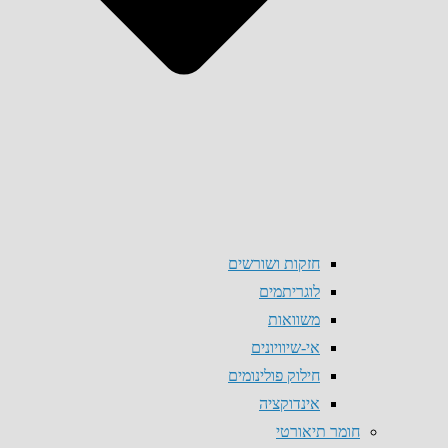
חזקות ושורשים
לוגריתמים
משוואות
אי-שיוויונים
חילוק פולינומים
אינדוקציה
חומר תיאורטי