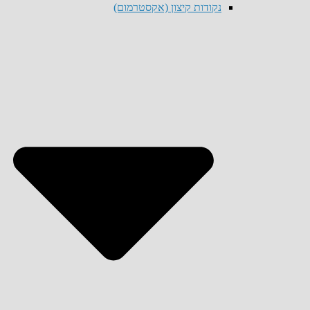
נקודות קיצון (אקסטרמום)