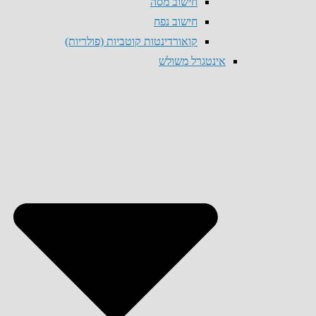
חישוב מסה
חישוב נפח
קואורדינטות קוטביות (פולריות)
אינטגרל משולש