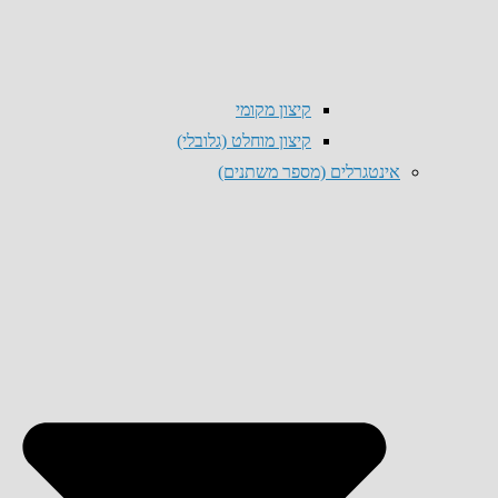
קיצון מקומי
קיצון מוחלט (גלובלי)
אינטגרלים (מספר משתנים)