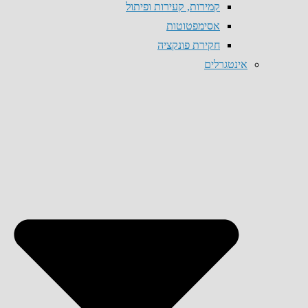
קמירות, קעירות ופיתול
אסימפטוטות
חקירת פונקציה
אינטגרלים