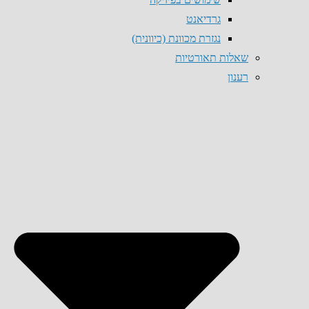
גרדיאנט
נגזרת מכוונת (כיוונית)
שאלות תאורטיות
רענון