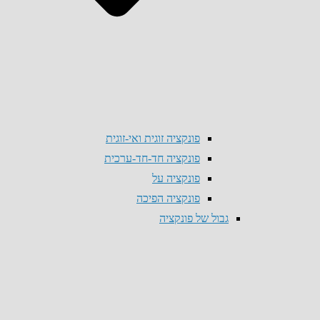
פונקציה זוגית ואי-זוגית
פונקציה חד-חד-ערכית
פונקציה על
פונקציה הפיכה
גבול של פונקציה