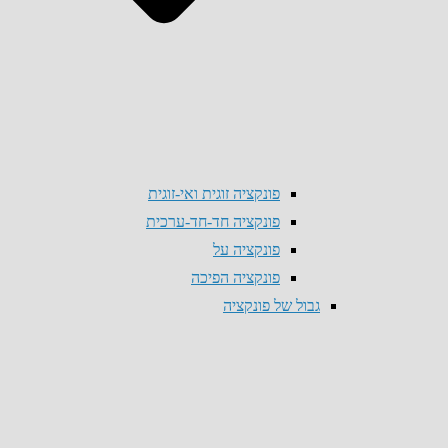
פונקציה זוגית ואי-זוגית
פונקציה חד-חד-ערכית
פונקציה על
פונקציה הפיכה
גבול של פונקציה