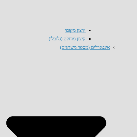
קיצון מקומי
קיצון מוחלט (גלובלי)
אינטגרלים (מספר משתנים)