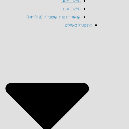
חישוב מסה
חישוב נפח
קואורדינטות קוטביות (פולריות)
אינטגרל משולש