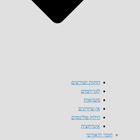
חזקות ושורשים
לוגריתמים
משוואות
אי-שיוויונים
חילוק פולינומים
אינדוקציה
חומר תיאורטי