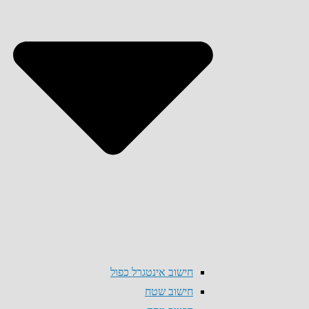
חישוב אינטגרל כפול
חישוב שטח