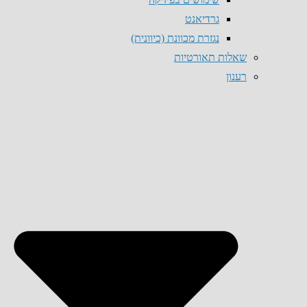
גרדיאנט
נגזרת מכוונת (כיוונית)
שאלות תאורטיות
רענון