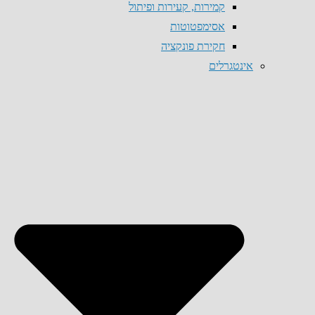
קמירות, קעירות ופיתול
אסימפטוטות
חקירת פונקציה
אינטגרלים