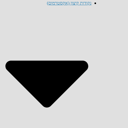
נקודות קיצון (אקסטרמום)