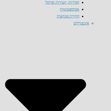
קמירות, קעירות ופיתול
אסימפטוטות
חקירת פונקציה
אינטגרלים