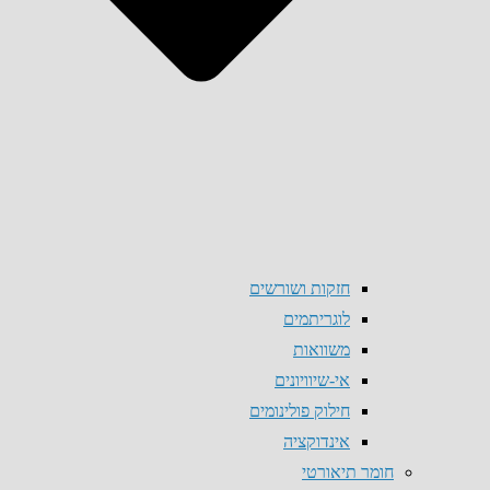
חזקות ושורשים
לוגריתמים
משוואות
אי-שיוויונים
חילוק פולינומים
אינדוקציה
חומר תיאורטי