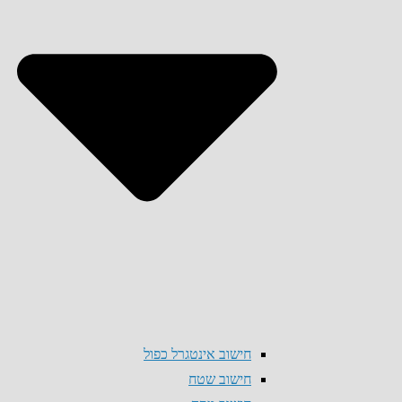
חישוב אינטגרל כפול
חישוב שטח