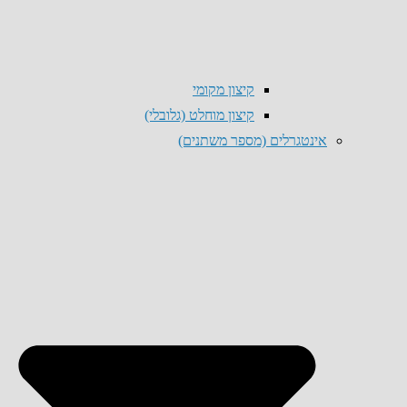
קיצון מקומי
קיצון מוחלט (גלובלי)
אינטגרלים (מספר משתנים)