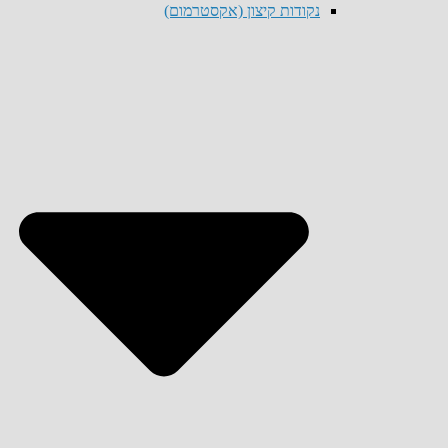
נקודות קיצון (אקסטרמום)