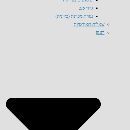
גרדיאנט
נגזרת מכוונת (כיוונית)
שאלות תאורטיות
רענון