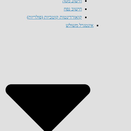
חישוב מסה
חישוב נפח
קואורדינטות קוטביות (פולריות)
אינטגרל משולש