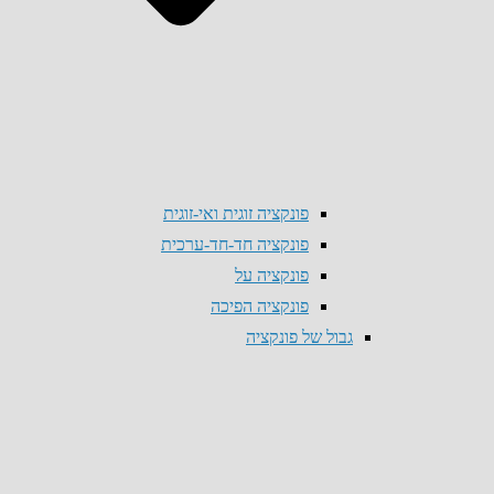
פונקציה זוגית ואי-זוגית
פונקציה חד-חד-ערכית
פונקציה על
פונקציה הפיכה
גבול של פונקציה