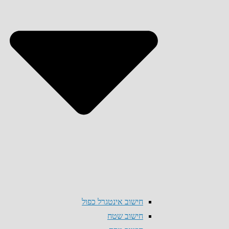
חישוב אינטגרל כפול
חישוב שטח