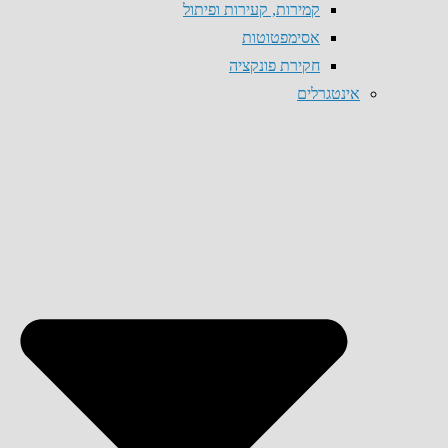
קמירות, קעירות ופיתול
אסימפטוטות
חקירת פונקציה
אינטגרלים