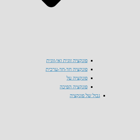
פונקציה זוגית ואי-זוגית
פונקציה חד-חד-ערכית
פונקציה על
פונקציה הפיכה
גבול של פונקציה