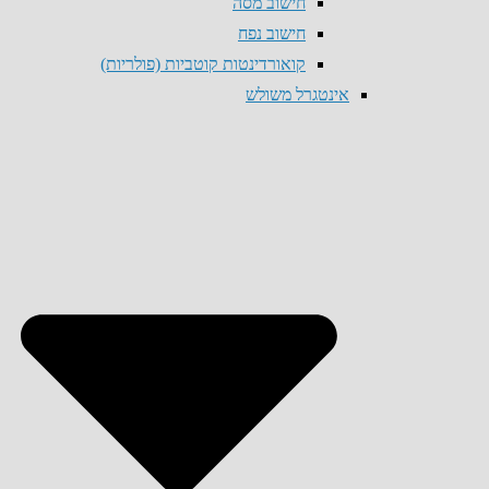
חישוב מסה
חישוב נפח
קואורדינטות קוטביות (פולריות)
אינטגרל משולש