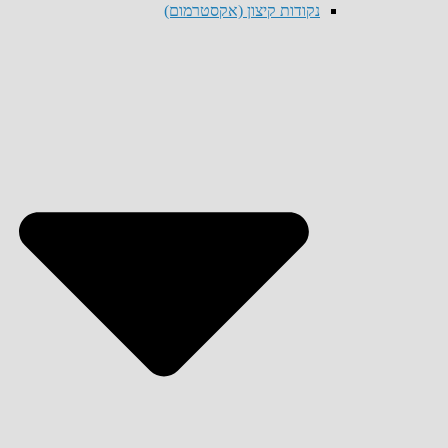
נקודות קיצון (אקסטרמום)