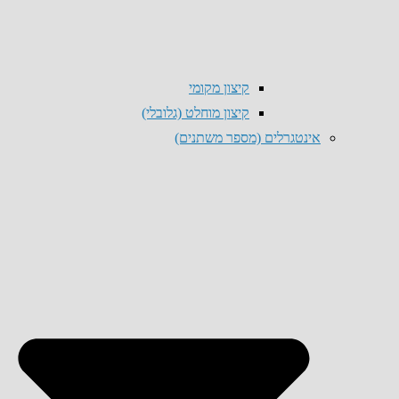
קיצון מקומי
קיצון מוחלט (גלובלי)
אינטגרלים (מספר משתנים)