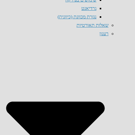
גרדיאנט
נגזרת מכוונת (כיוונית)
שאלות תאורטיות
רענון