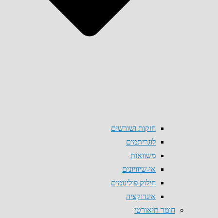
חזקות ושורשים
לוגריתמים
משוואות
אי-שיוויונים
חילוק פולינומים
אינדוקציה
חומר תיאורטי