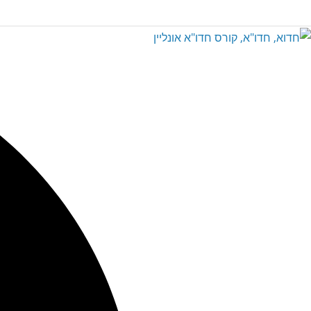
Ski
t
conten