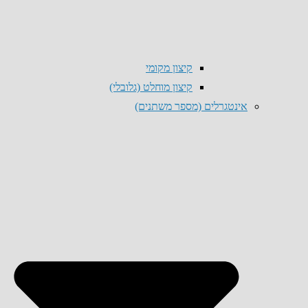
קיצון מקומי
קיצון מוחלט (גלובלי)
אינטגרלים (מספר משתנים)