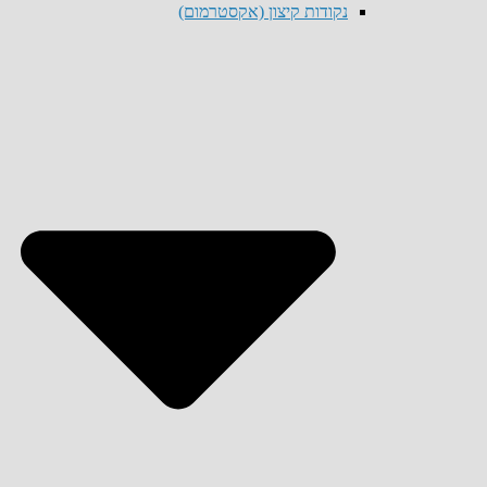
נקודות קיצון (אקסטרמום)