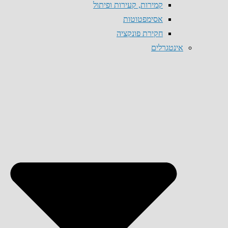
קמירות, קעירות ופיתול
אסימפטוטות
חקירת פונקציה
אינטגרלים