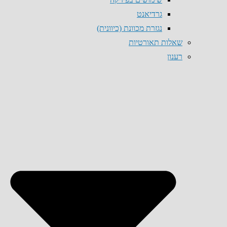
גרדיאנט
נגזרת מכוונת (כיוונית)
שאלות תאורטיות
רענון