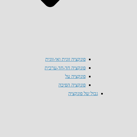
פונקציה זוגית ואי-זוגית
פונקציה חד-חד-ערכית
פונקציה על
פונקציה הפיכה
גבול של פונקציה