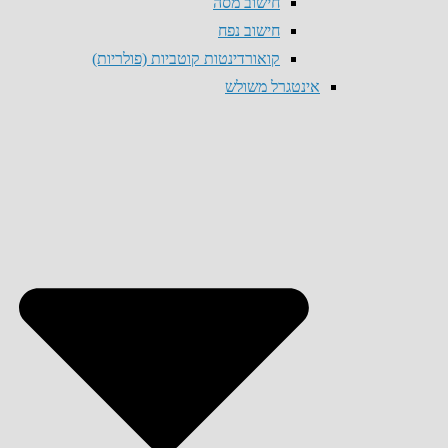
חישוב מסה
חישוב נפח
קואורדינטות קוטביות (פולריות)
אינטגרל משולש