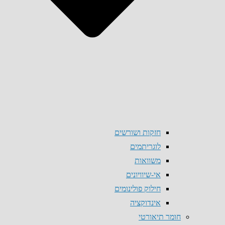
חזקות ושורשים
לוגריתמים
משוואות
אי-שיוויונים
חילוק פולינומים
אינדוקציה
חומר תיאורטי