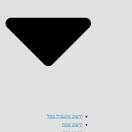
חישוב אינטגרל כפול
חישוב שטח