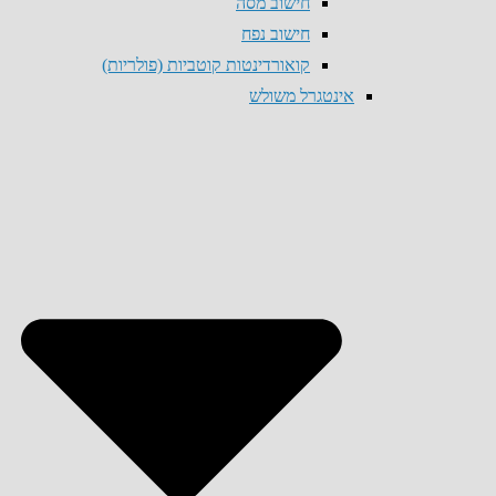
חישוב מסה
חישוב נפח
קואורדינטות קוטביות (פולריות)
אינטגרל משולש