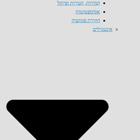
קמירות, קעירות ופיתול
אסימפטוטות
חקירת פונקציה
אינטגרלים