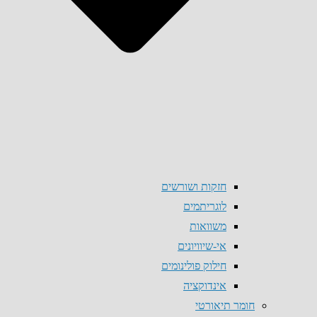
חזקות ושורשים
לוגריתמים
משוואות
אי-שיוויונים
חילוק פולינומים
אינדוקציה
חומר תיאורטי