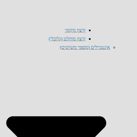
קיצון מקומי
קיצון מוחלט (גלובלי)
אינטגרלים (מספר משתנים)