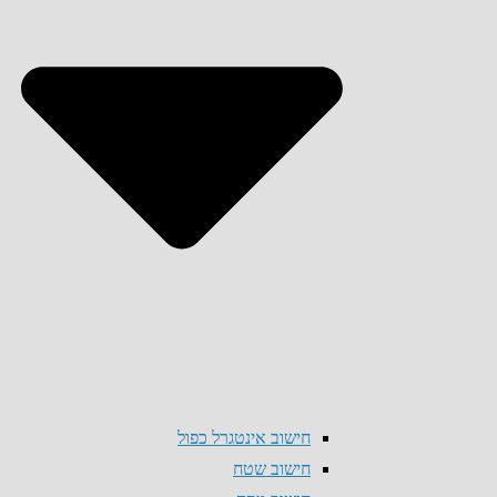
חישוב אינטגרל כפול
חישוב שטח