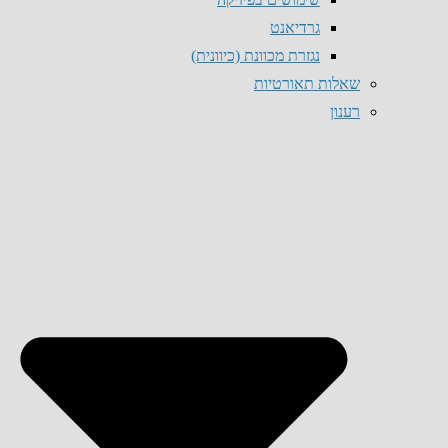
גרדיאנט
נגזרת מכוונת (כיוונית)
שאלות תאורטיות
רענון