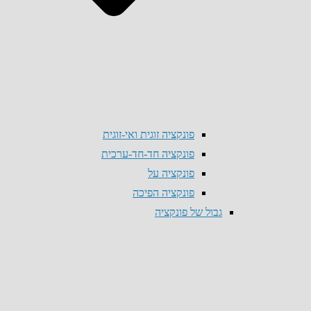
פונקציה זוגית ואי-זוגית
פונקציה חד-חד-ערכית
פונקציה על
פונקציה הפיכה
גבול של פונקציה