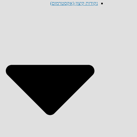
נקודות קיצון (אקסטרמום)