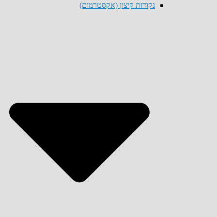
נקודות קיצון (אקסטרמום)