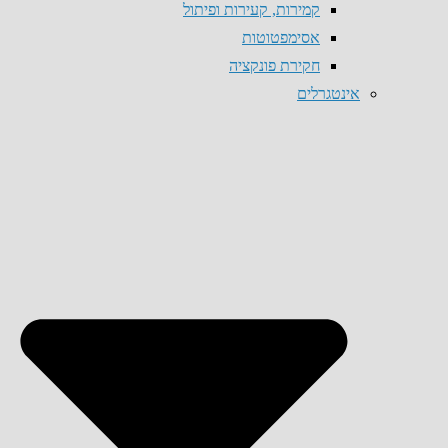
קמירות, קעירות ופיתול
אסימפטוטות
חקירת פונקציה
אינטגרלים