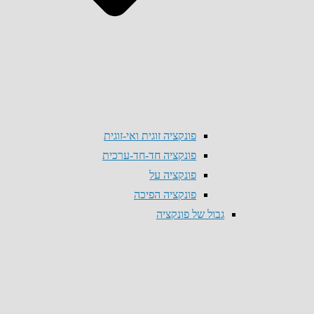
פונקציה זוגית ואי-זוגית
פונקציה חד-חד-ערכית
פונקציה על
פונקציה הפיכה
גבול של פונקציה