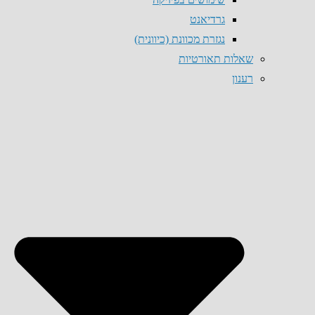
גרדיאנט
נגזרת מכוונת (כיוונית)
שאלות תאורטיות
רענון