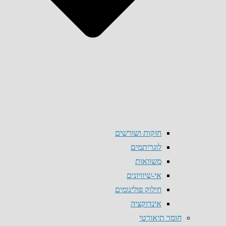
חזקות ושורשים
לוגריתמים
משוואות
אי-שיוויונים
חילוק פולינומים
אינדוקציה
חומר תיאורטי