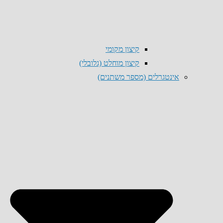
קיצון מקומי
קיצון מוחלט (גלובלי)
אינטגרלים (מספר משתנים)