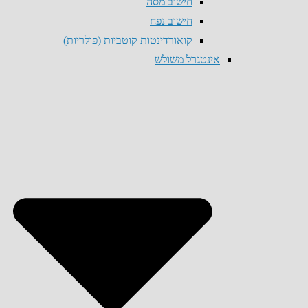
חישוב מסה
חישוב נפח
קואורדינטות קוטביות (פולריות)
אינטגרל משולש