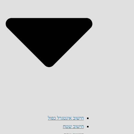
חישוב אינטגרל כפול
חישוב שטח