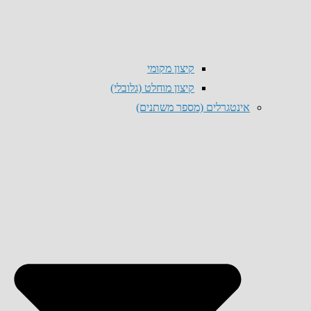
קיצון מקומי
קיצון מוחלט (גלובלי)
אינטגרלים (מספר משתנים)