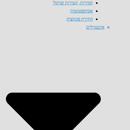
קמירות, קעירות ופיתול
אסימפטוטות
חקירת פונקציה
אינטגרלים