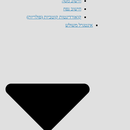
חישוב מסה
חישוב נפח
קואורדינטות קוטביות (פולריות)
אינטגרל משולש