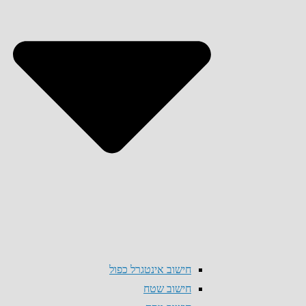
חישוב אינטגרל כפול
חישוב שטח