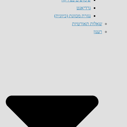
גרדיאנט
נגזרת מכוונת (כיוונית)
שאלות תאורטיות
רענון