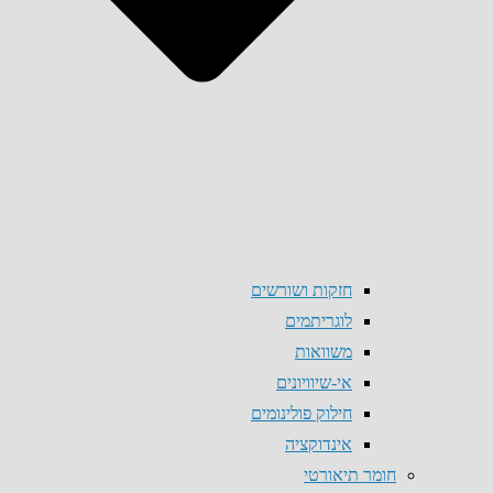
חזקות ושורשים
לוגריתמים
משוואות
אי-שיוויונים
חילוק פולינומים
אינדוקציה
חומר תיאורטי