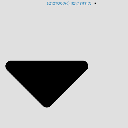
נקודות קיצון (אקסטרמום)