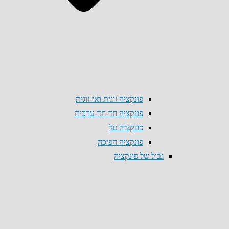
פונקציה זוגית ואי-זוגית
פונקציה חד-חד-ערכית
פונקציה על
פונקציה הפיכה
גבול של פונקציה