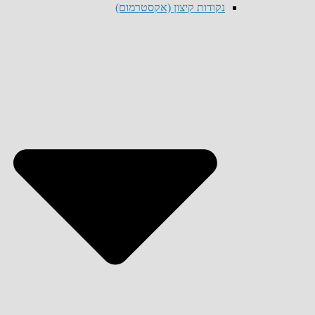
נקודות קיצון (אקסטרמום)