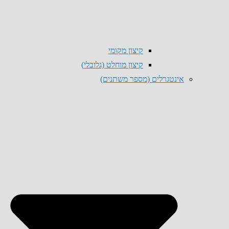
קיצון מקומי
קיצון מוחלט (גלובלי)
אינטגרלים (מספר משתנים)