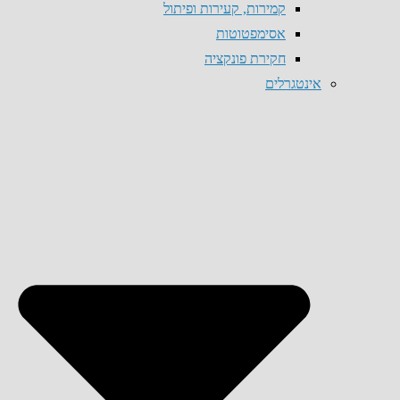
קמירות, קעירות ופיתול
אסימפטוטות
חקירת פונקציה
אינטגרלים