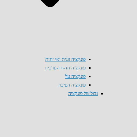
פונקציה זוגית ואי-זוגית
פונקציה חד-חד-ערכית
פונקציה על
פונקציה הפיכה
גבול של פונקציה