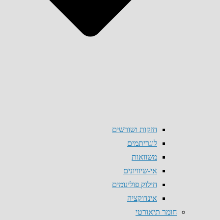
חזקות ושורשים
לוגריתמים
משוואות
אי-שיוויונים
חילוק פולינומים
אינדוקציה
חומר תיאורטי