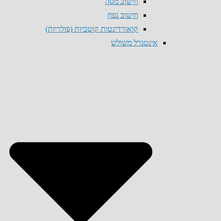
חישוב מסה
חישוב נפח
קואורדינטות קוטביות (פולריות)
אינטגרל משולש