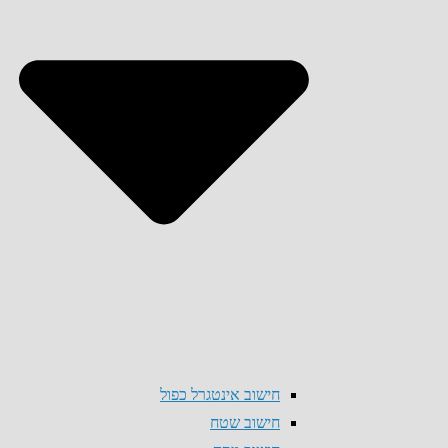
חישוב אינטגרל כפול
חישוב שטח