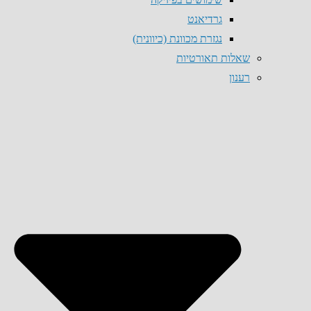
גרדיאנט
נגזרת מכוונת (כיוונית)
שאלות תאורטיות
רענון