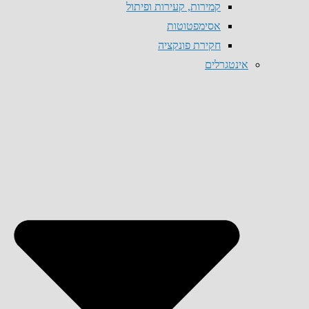
קמירות, קעירות ופיתול
אסימפטוטות
חקירת פונקציה
אינטגרלים