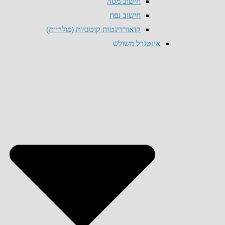
חישוב מסה
חישוב נפח
קואורדינטות קוטביות (פולריות)
אינטגרל משולש