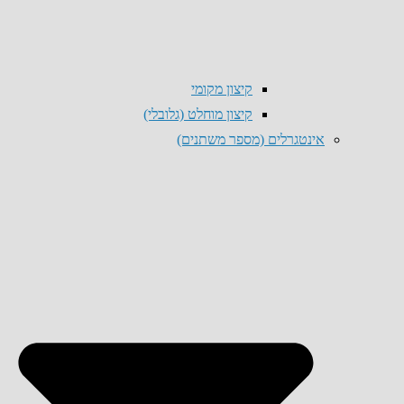
קיצון מקומי
קיצון מוחלט (גלובלי)
אינטגרלים (מספר משתנים)