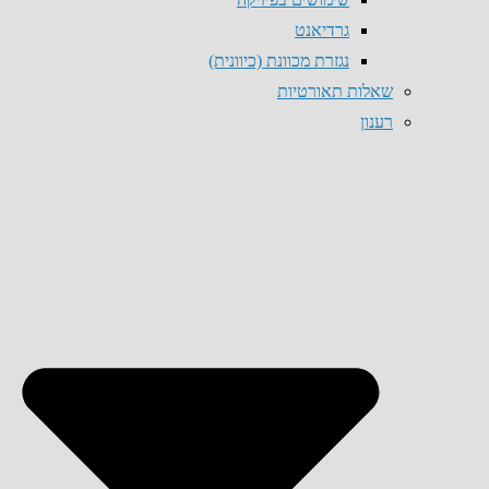
גרדיאנט
נגזרת מכוונת (כיוונית)
שאלות תאורטיות
רענון