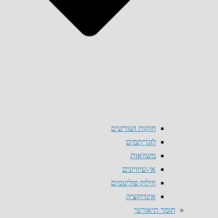
חזקות ושורשים
לוגריתמים
משוואות
אי-שיוויונים
חילוק פולינומים
אינדוקציה
חומר תיאורטי