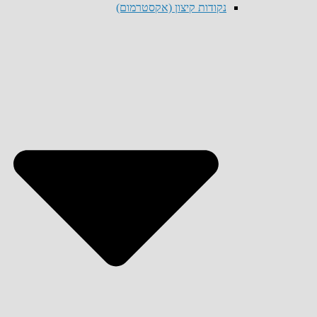
נקודות קיצון (אקסטרמום)