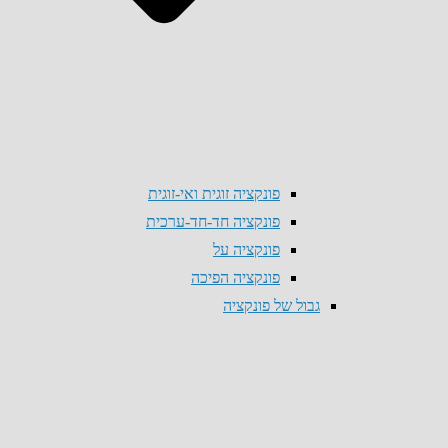
פונקציה זוגית ואי-זוגית
פונקציה חד-חד-ערכית
פונקציה על
פונקציה הפיכה
גבול של פונקציה