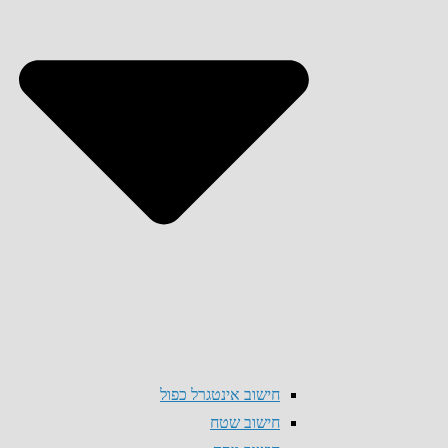
חישוב אינטגרל כפול
חישוב שטח