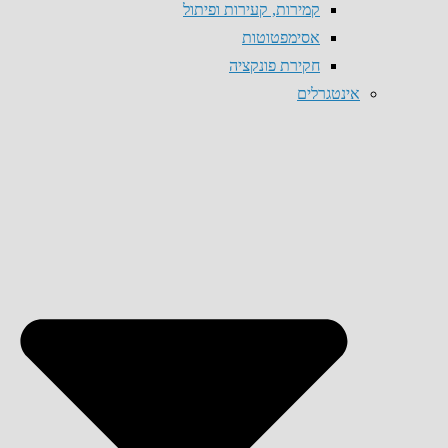
קמירות, קעירות ופיתול
אסימפטוטות
חקירת פונקציה
אינטגרלים