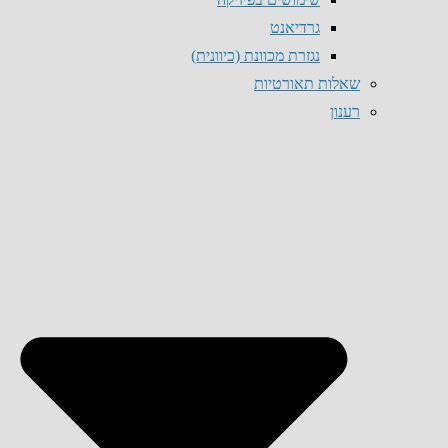
גרדיאנט
נגזרת מכוונת (כיוונית)
שאלות תאורטיות
רענון