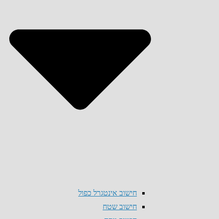
חישוב אינטגרל כפול
חישוב שטח