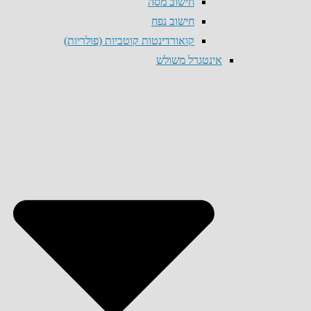
חישוב מסה
חישוב נפח
קואורדינטות קוטביות (פולריות)
אינטגרל משולש