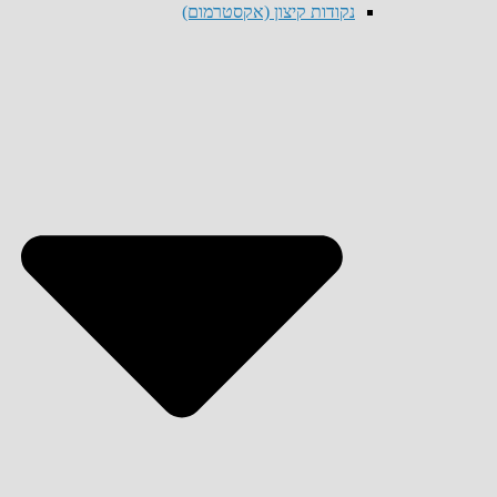
נקודות קיצון (אקסטרמום)