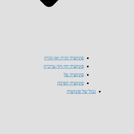
פונקציה זוגית ואי-זוגית
פונקציה חד-חד-ערכית
פונקציה על
פונקציה הפיכה
גבול של פונקציה