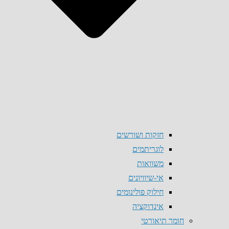
חזקות ושורשים
לוגריתמים
משוואות
אי-שיוויונים
חילוק פולינומים
אינדוקציה
חומר תיאורטי