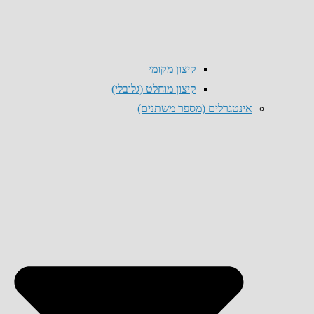
קיצון מקומי
קיצון מוחלט (גלובלי)
אינטגרלים (מספר משתנים)