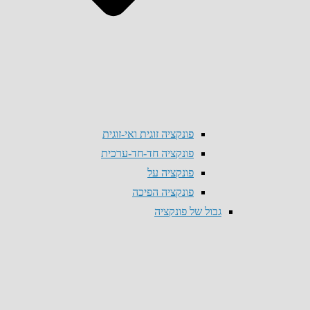
פונקציה זוגית ואי-זוגית
פונקציה חד-חד-ערכית
פונקציה על
פונקציה הפיכה
גבול של פונקציה