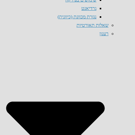
גרדיאנט
נגזרת מכוונת (כיוונית)
שאלות תאורטיות
רענון