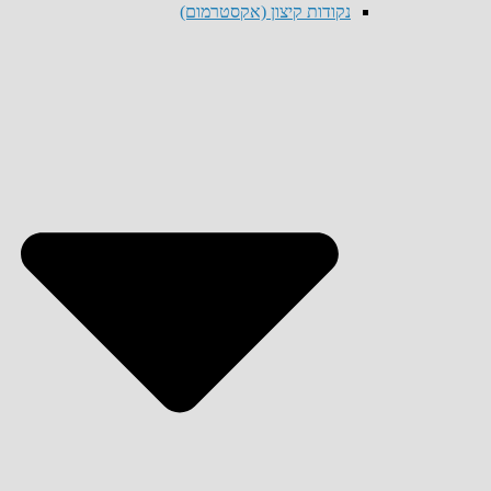
נקודות קיצון (אקסטרמום)