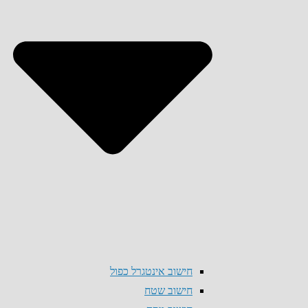
חישוב אינטגרל כפול
חישוב שטח