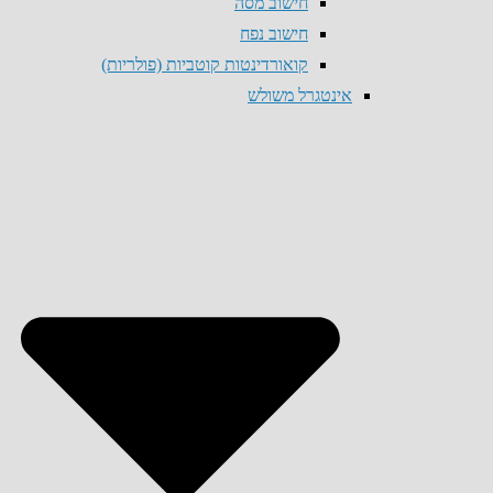
חישוב מסה
חישוב נפח
קואורדינטות קוטביות (פולריות)
אינטגרל משולש