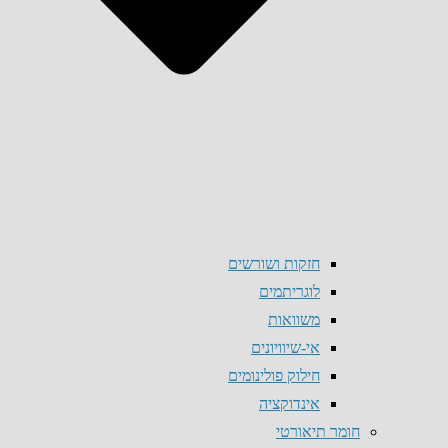
חזקות ושורשים
לוגריתמים
משוואות
אי-שיוויונים
חילוק פולינומים
אינדוקציה
חומר תיאורטי