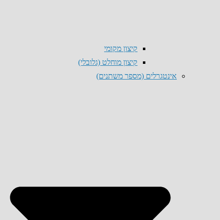
קיצון מקומי
קיצון מוחלט (גלובלי)
אינטגרלים (מספר משתנים)