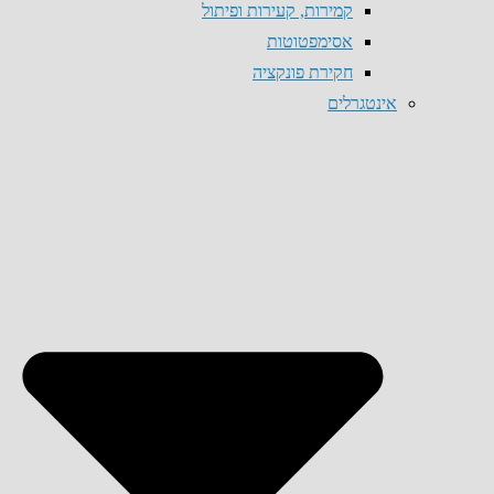
קמירות, קעירות ופיתול
אסימפטוטות
חקירת פונקציה
אינטגרלים