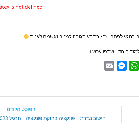
atex is not defined
 בנוגע לפתרון זה? כתב/י תגובה למטה ואשמח לענות
מוד ביחד - שתפו עכשיו
E
M
W
m
e
h
ai
ss
at
l
e
s
n
A
הפוסט הקודם
g
p
חישוב נגזרת – פונקציה בחזקת פונקציה – תרגיל 1023
er
p