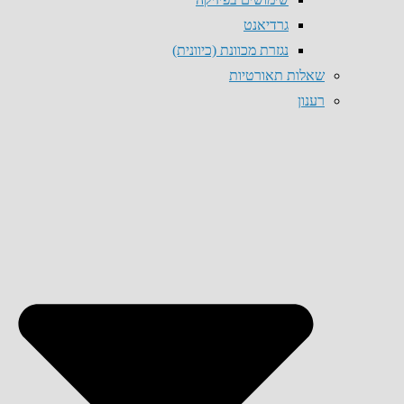
גרדיאנט
נגזרת מכוונת (כיוונית)
שאלות תאורטיות
רענון