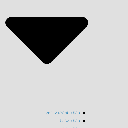
חישוב אינטגרל כפול
חישוב שטח