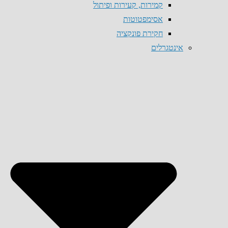
קמירות, קעירות ופיתול
אסימפטוטות
חקירת פונקציה
אינטגרלים