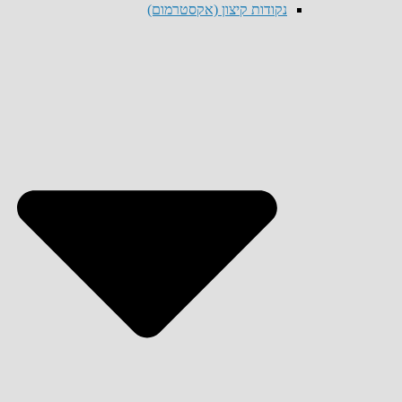
נקודות קיצון (אקסטרמום)