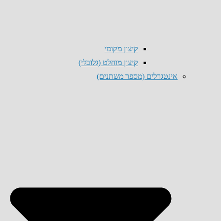
קיצון מקומי
קיצון מוחלט (גלובלי)
אינטגרלים (מספר משתנים)