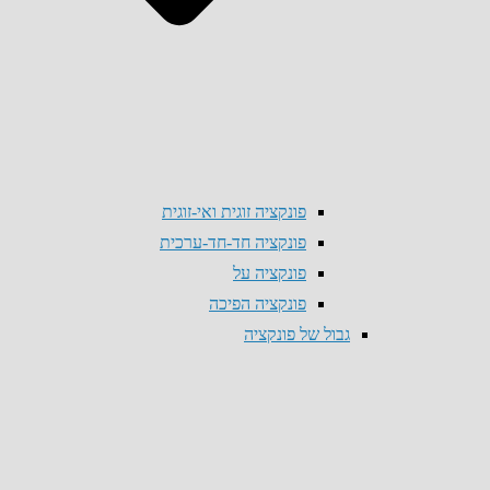
פונקציה זוגית ואי-זוגית
פונקציה חד-חד-ערכית
פונקציה על
פונקציה הפיכה
גבול של פונקציה