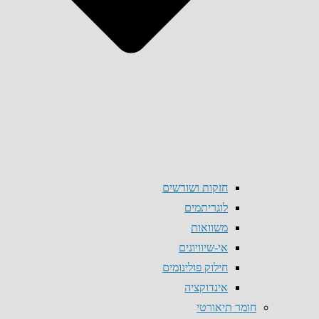
חזקות ושורשים
לוגריתמים
משוואות
אי-שיוויונים
חילוק פולינומים
אינדוקציה
חומר תיאורטי