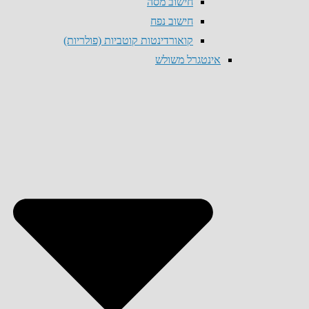
חישוב מסה
חישוב נפח
קואורדינטות קוטביות (פולריות)
אינטגרל משולש