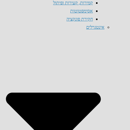
קמירות, קעירות ופיתול
אסימפטוטות
חקירת פונקציה
אינטגרלים