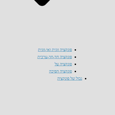
פונקציה זוגית ואי-זוגית
פונקציה חד-חד-ערכית
פונקציה על
פונקציה הפיכה
גבול של פונקציה