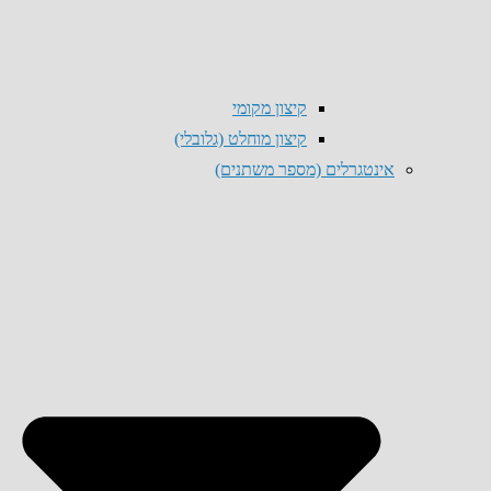
קיצון מקומי
קיצון מוחלט (גלובלי)
אינטגרלים (מספר משתנים)