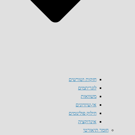
חזקות ושורשים
לוגריתמים
משוואות
אי-שיוויונים
חילוק פולינומים
אינדוקציה
חומר תיאורטי