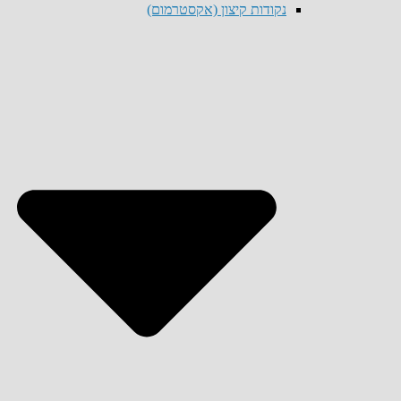
נקודות קיצון (אקסטרמום)