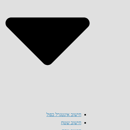
חישוב אינטגרל כפול
חישוב שטח