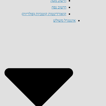
חישוב מסה
חישוב נפח
קואורדינטות קוטביות (פולריות)
אינטגרל משולש