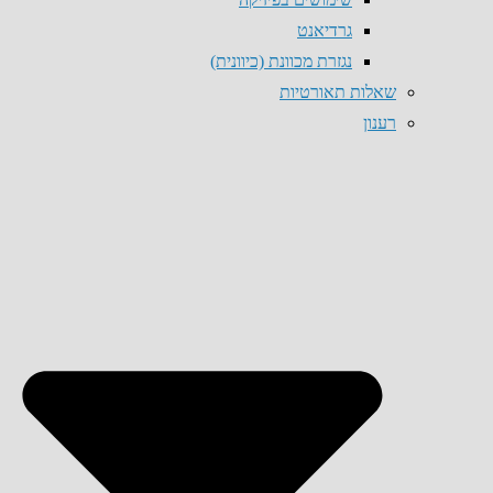
גרדיאנט
נגזרת מכוונת (כיוונית)
שאלות תאורטיות
רענון