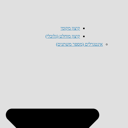
קיצון מקומי
קיצון מוחלט (גלובלי)
אינטגרלים (מספר משתנים)