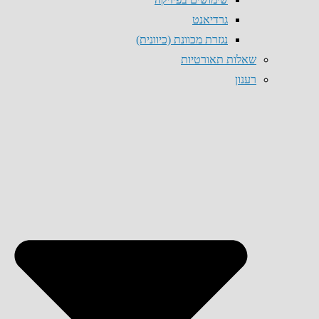
גרדיאנט
נגזרת מכוונת (כיוונית)
שאלות תאורטיות
רענון