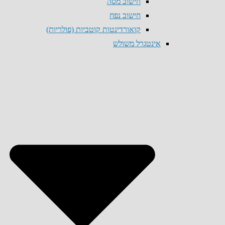
חישוב מסה
חישוב נפח
קואורדינטות קוטביות (פולריות)
אינטגרל משולש