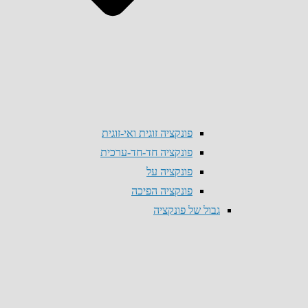
פונקציה זוגית ואי-זוגית
פונקציה חד-חד-ערכית
פונקציה על
פונקציה הפיכה
גבול של פונקציה