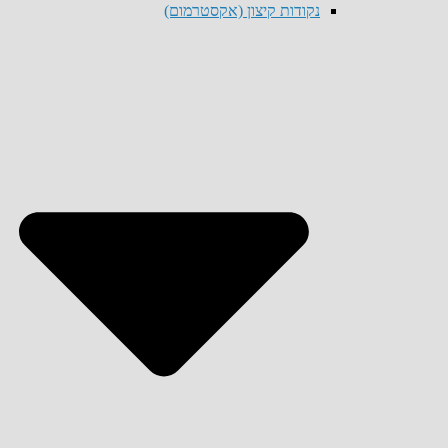
נקודות קיצון (אקסטרמום)