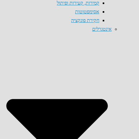
קמירות, קעירות ופיתול
אסימפטוטות
חקירת פונקציה
אינטגרלים