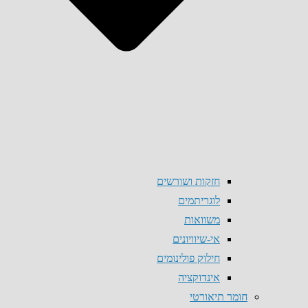
חזקות ושורשים
לוגריתמים
משוואות
אי-שיוויונים
חילוק פולינומים
אינדוקציה
חומר תיאורטי