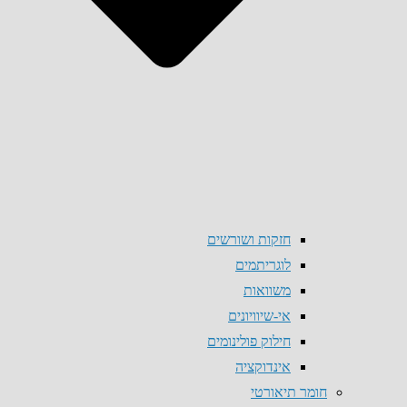
חזקות ושורשים
לוגריתמים
משוואות
אי-שיוויונים
חילוק פולינומים
אינדוקציה
חומר תיאורטי