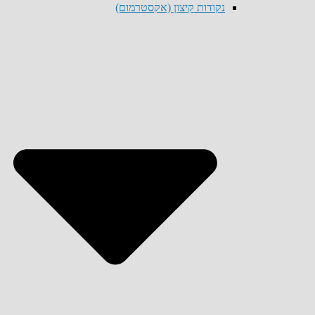
נקודות קיצון (אקסטרמום)