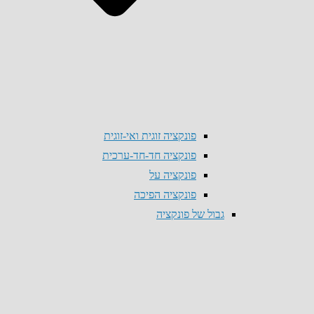
פונקציה זוגית ואי-זוגית
פונקציה חד-חד-ערכית
פונקציה על
פונקציה הפיכה
גבול של פונקציה