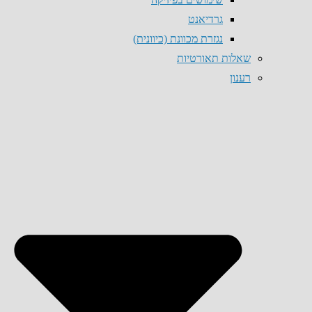
גרדיאנט
נגזרת מכוונת (כיוונית)
שאלות תאורטיות
רענון