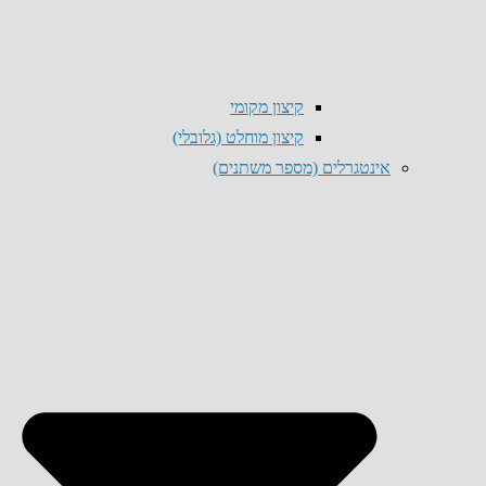
קיצון מקומי
קיצון מוחלט (גלובלי)
אינטגרלים (מספר משתנים)