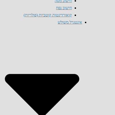
חישוב מסה
חישוב נפח
קואורדינטות קוטביות (פולריות)
אינטגרל משולש