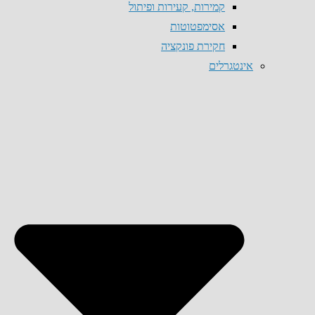
קמירות, קעירות ופיתול
אסימפטוטות
חקירת פונקציה
אינטגרלים