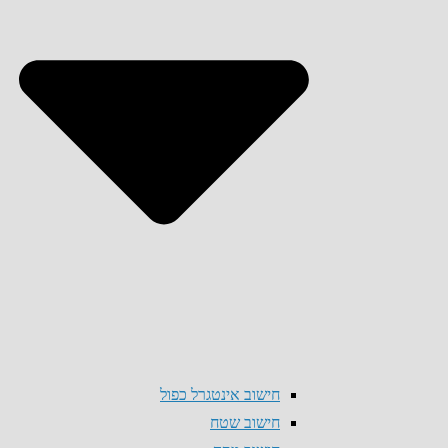
חישוב אינטגרל כפול
חישוב שטח