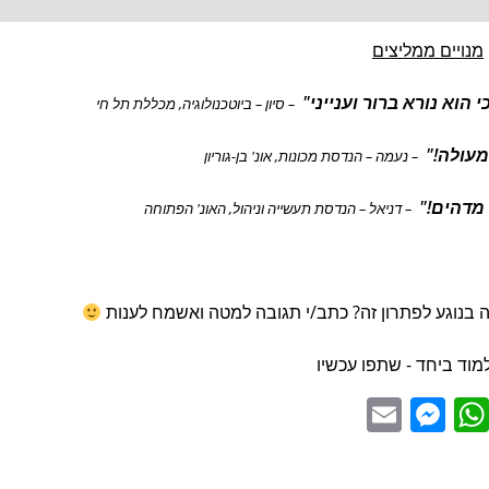
מנויים ממליצים
וא נורא ברור וענייני"
– סיון – ביוטכנולוגיה, מכללת תל חי
מעולה!"
– נעמה – הנדסת מכונות, אונ' בן-גוריון
מדהים!"
– דניאל – הנדסת תעשייה וניהול, האונ' הפתוחה
 בנוגע לפתרון זה? כתב/י תגובה למטה ואשמח לענות
מוד ביחד - שתפו עכשיו
E
M
W
m
e
h
ai
ss
at