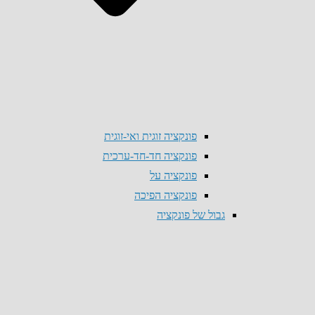
פונקציה זוגית ואי-זוגית
פונקציה חד-חד-ערכית
פונקציה על
פונקציה הפיכה
גבול של פונקציה