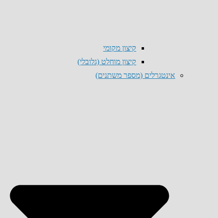
קיצון מקומי
קיצון מוחלט (גלובלי)
אינטגרלים (מספר משתנים)