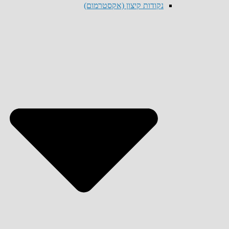
נקודות קיצון (אקסטרמום)