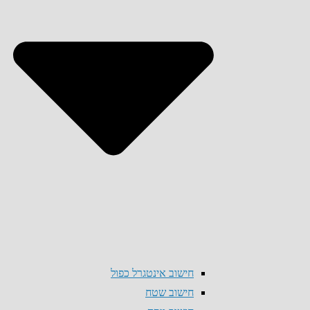
חישוב אינטגרל כפול
חישוב שטח