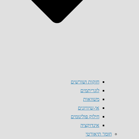
חזקות ושורשים
לוגריתמים
משוואות
אי-שיוויונים
חילוק פולינומים
אינדוקציה
חומר תיאורטי