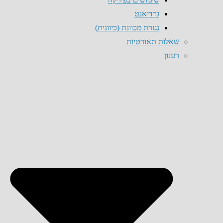
גרדיאנט
נגזרת מכוונת (כיוונית)
שאלות תאורטיות
רענון