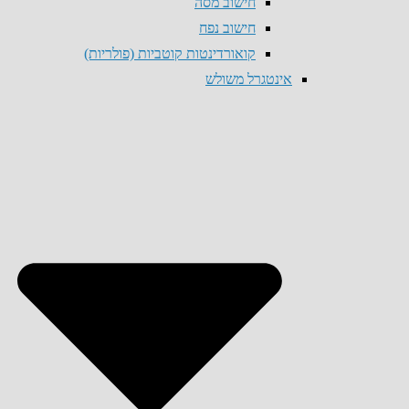
חישוב מסה
חישוב נפח
קואורדינטות קוטביות (פולריות)
אינטגרל משולש