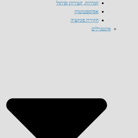
קמירות, קעירות ופיתול
אסימפטוטות
חקירת פונקציה
אינטגרלים