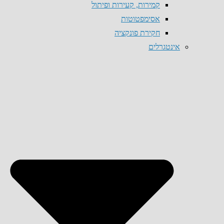
קמירות, קעירות ופיתול
אסימפטוטות
חקירת פונקציה
אינטגרלים