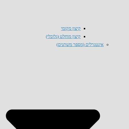
קיצון מקומי
קיצון מוחלט (גלובלי)
אינטגרלים (מספר משתנים)