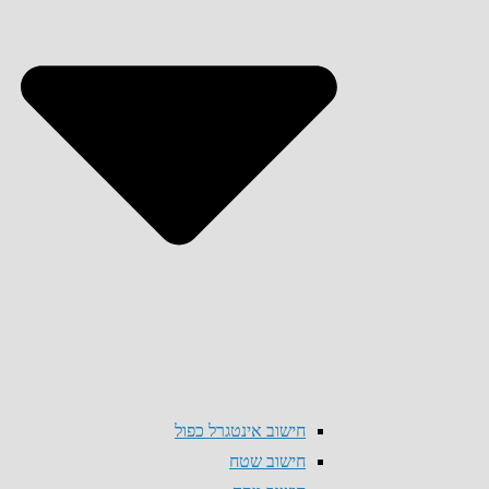
חישוב אינטגרל כפול
חישוב שטח