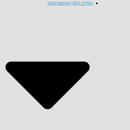
נקודות קיצון (אקסטרמום)