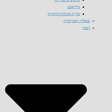
גרדיאנט
נגזרת מכוונת (כיוונית)
שאלות תאורטיות
רענון