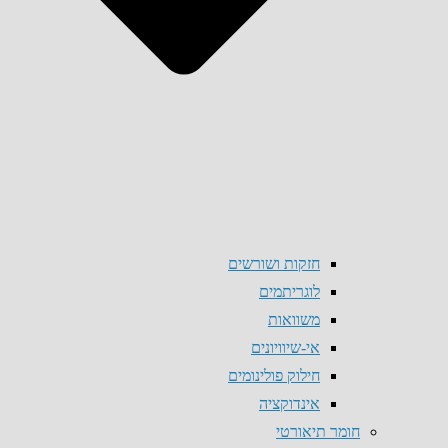
חזקות ושורשים
לוגריתמים
משוואות
אי-שיוויונים
חילוק פולינומים
אינדוקציה
חומר תיאורטי