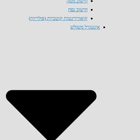
חישוב מסה
חישוב נפח
קואורדינטות קוטביות (פולריות)
אינטגרל משולש