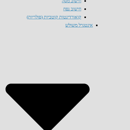
חישוב מסה
חישוב נפח
קואורדינטות קוטביות (פולריות)
אינטגרל משולש