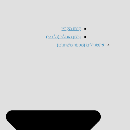
קיצון מקומי
קיצון מוחלט (גלובלי)
אינטגרלים (מספר משתנים)