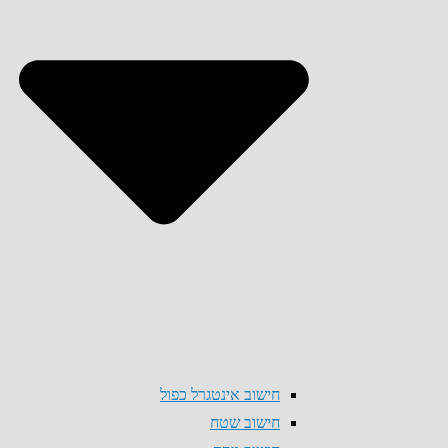
חישוב אינטגרל כפול
חישוב שטח