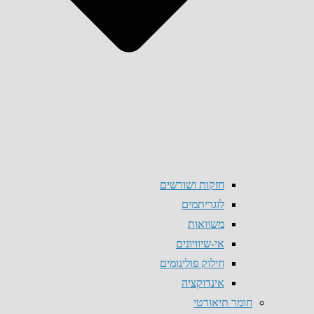
חזקות ושורשים
לוגריתמים
משוואות
אי-שיוויונים
חילוק פולינומים
אינדוקציה
חומר תיאורטי