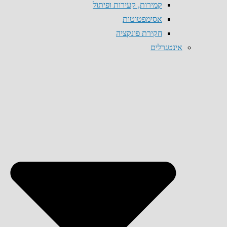
קמירות, קעירות ופיתול
אסימפטוטות
חקירת פונקציה
אינטגרלים