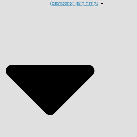
נקודות קיצון (אקסטרמום)