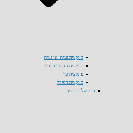
פונקציה זוגית ואי-זוגית
פונקציה חד-חד-ערכית
פונקציה על
פונקציה הפיכה
גבול של פונקציה