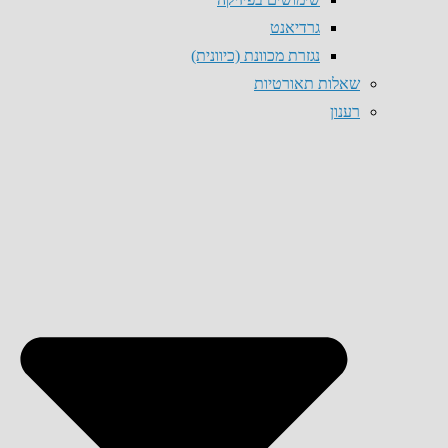
גרדיאנט
נגזרת מכוונת (כיוונית)
שאלות תאורטיות
רענון